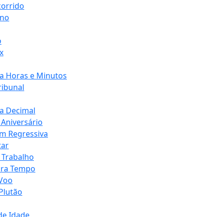
orrido
ono
o
x
a Horas e Minutos
ribunal
a Decimal
Aniversário
m Regressiva
tar
 Trabalho
ara Tempo
 Voo
Plutão
de Idade