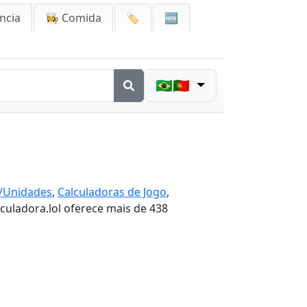
ncia
👩‍🍳 Comida
🏷️
🆕
🇧🇷🇵🇹
s/Unidades
,
Calculadoras de Jogo
,
lculadora.lol oferece mais de 438