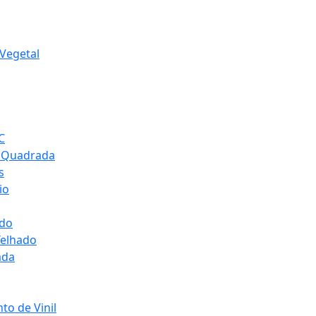
Vegetal
C
 Quadrada
s
io
ado
Telhado
ada
to de Vinil