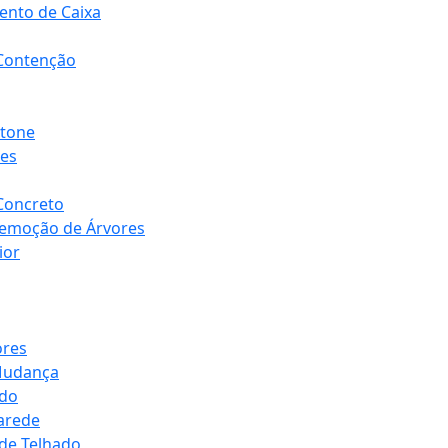
ento de Caixa
 Contenção
ntone
res
Concreto
Remoção de Árvores
ior
ores
 Mudança
ado
arede
 de Telhado