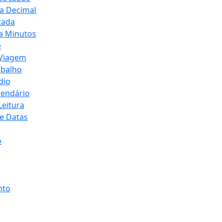
a Decimal
tada
a Minutos
e
 Viagem
abalho
dio
lendário
Leitura
de Datas
o
nto