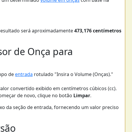
ra um determinado
volume em onças
com base na
 resultado será aproximadamente
473,176 centímetros
or de Onça para
mpo de
entrada
rotulado "Insira o Volume (Onças)."
alor convertido exibido em centímetros cúbicos (cc).
começar de novo, clique no botão
Limpar
.
xo da seção de entrada, fornecendo um valor preciso
rsão