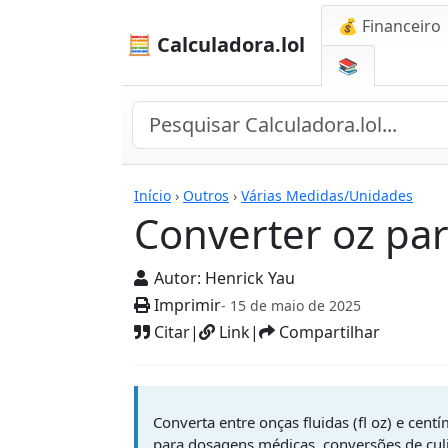
💰 Financeiro
🧮 Calculadora.lol
📚
Calculadoras
Início
›
Outros
›
Várias Medidas/Unidades
Converter oz par
Autor:
Henrick Yau
Imprimir
- 15 de maio de 2025
Citar
|
Link
|
Compartilhar
Converta entre onças fluidas (fl oz) e cent
para dosagens médicas, conversões de cu