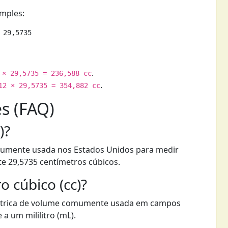
imples:
.
 × 29,5735 = 236,588 cc
.
12 × 29,5735 = 354,882 cc
s (FAQ)
)?
umente usada nos Estados Unidos para medir
te 29,5735 centímetros cúbicos.
o cúbico (cc)?
étrica de volume comumente usada em campos
 a um mililitro (mL).