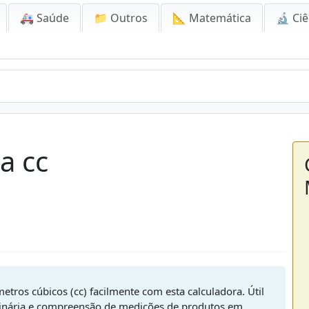
🚑 Saúde
📁 Outros
📐 Matemática
🔬 Ciê
a cc
ímetros cúbicos (cc) facilmente com esta calculadora. Útil
linária e compreensão de medições de produtos em