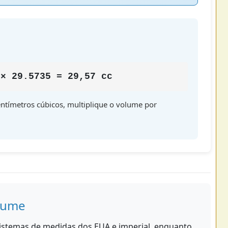
 × 29.5735 = 29,57 cc
entímetros cúbicos, multiplique o volume por
lume
 sistemas de medidas dos EUA e imperial, enquanto