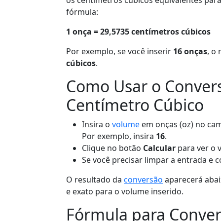
os centímetros cúbicos equivalentes pa
fórmula:
1 onça = 29,5735 centímetros cúbicos
Por exemplo, se você inserir
16 onças
, o
cúbicos
.
Como Usar o Convers
Centímetro Cúbico
Insira o
volume
em onças (oz) no ca
Por exemplo, insira
16
.
Clique no botão
Calcular
para ver o v
Se você precisar limpar a entrada e 
O resultado da
conversão
aparecerá abai
e exato para o volume inserido.
Fórmula para Conve