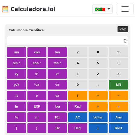
🧮 Calculadora.lol
🇧🇷🇵🇹
RAD
Calculadora Científica
sin
cos
tan
7
8
9
sin⁻¹
cos⁻¹
tan⁻¹
4
5
6
xy
x³
x²
1
2
3
y√x
³√x
√x
0
.
MR
π
e
ex
/
+
−
ln
EXP
log
Rad
×
=
%
n!
10x
AC
Voltar
Ans
(
)
1/x
Deg
±
RND