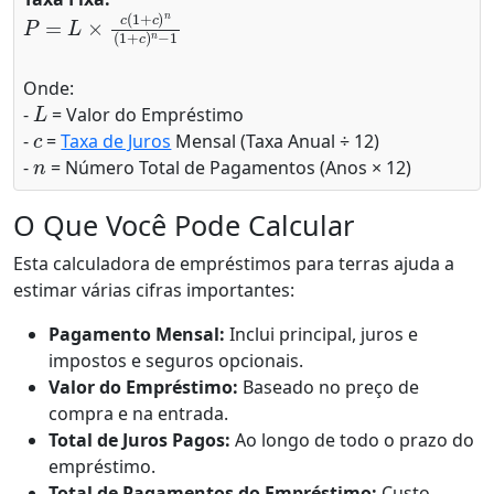
P
=
L
×
c
(
1
+
c
)
n
(
1
+
c
)
n
−
1
Onde:
L
-
= Valor do Empréstimo
c
-
=
Taxa de Juros
Mensal (Taxa Anual ÷ 12)
n
-
= Número Total de Pagamentos (Anos × 12)
O Que Você Pode Calcular
Esta calculadora de empréstimos para terras ajuda a
estimar várias cifras importantes:
Pagamento Mensal:
Inclui principal, juros e
impostos e seguros opcionais.
Valor do Empréstimo:
Baseado no preço de
compra e na entrada.
Total de Juros Pagos:
Ao longo de todo o prazo do
empréstimo.
Total de Pagamentos do Empréstimo:
Custo