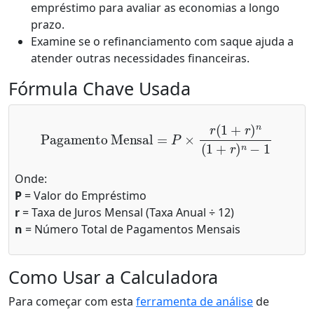
empréstimo para avaliar as economias a longo
prazo.
Examine se o refinanciamento com saque ajuda a
atender outras necessidades financeiras.
Fórmula Chave Usada
Pagamento Mensal
=
P
×
r
(
1
+
r
)
n
(
1
+
r
)
n
−
1
Onde:
P
= Valor do Empréstimo
r
= Taxa de Juros Mensal (Taxa Anual ÷ 12)
n
= Número Total de Pagamentos Mensais
Como Usar a Calculadora
Para começar com esta
ferramenta de análise
de