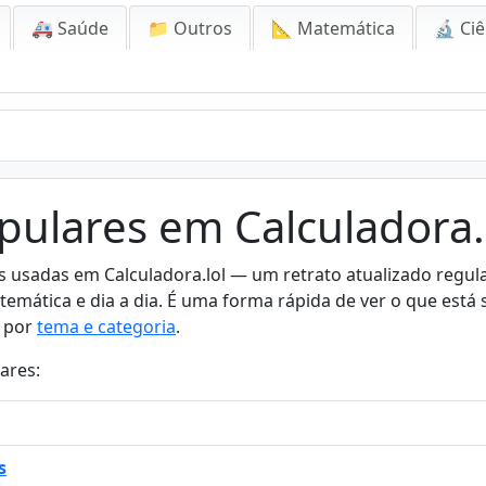
🚑 Saúde
📁 Outros
📐 Matemática
🔬 Ciê
pulares em Calculadora.
is usadas em Calculadora.lol — um retrato atualizado regu
atemática e dia a dia. É uma forma rápida de ver o que está 
a por
tema e categoria
.
ares:
s