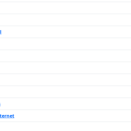
l
s
ternet