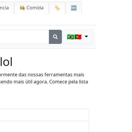
ncia
👩‍🍳 Comida
🏷️
🆕
🇧🇷🇵🇹
lol
larmente das nossas ferramentas mais
sendo mais útil agora. Comece pela lista