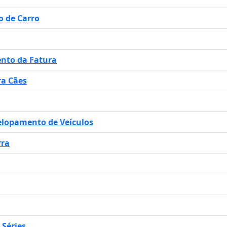
o de Carro
ento da Fatura
ra Cães
elopamento de Veículos
rra
 Séries