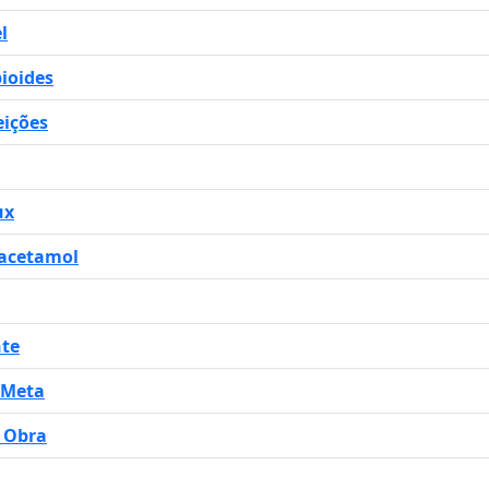
l
ioides
eições
ux
racetamol
nte
 Meta
e Obra