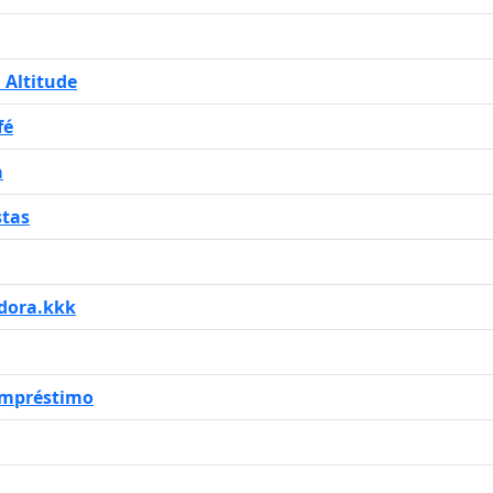
 Altitude
fé
a
stas
dora.kkk
Empréstimo