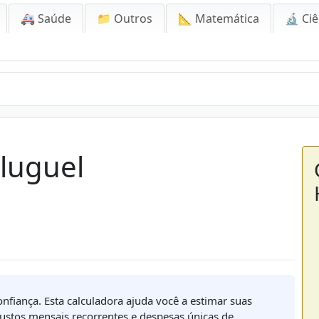
🚑 Saúde
📁 Outros
📐 Matemática
🔬 Ciê
Aluguel
nfiança. Esta calculadora ajuda você a estimar suas
custos mensais recorrentes e despesas únicas de