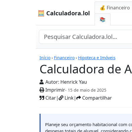
💰 Financeiro
🧮 Calculadora.lol
📚
Calculadoras
Início
›
Financeiro
›
Hipoteca e Imóveis
Calculadora de 
Autor:
Henrick Yau
Imprimir
- 15 de maio de 2025
Citar
|
Link
|
Compartilhar
Planeje seu orçamento habitacional com co
despesas totais de aluguel, considerando 