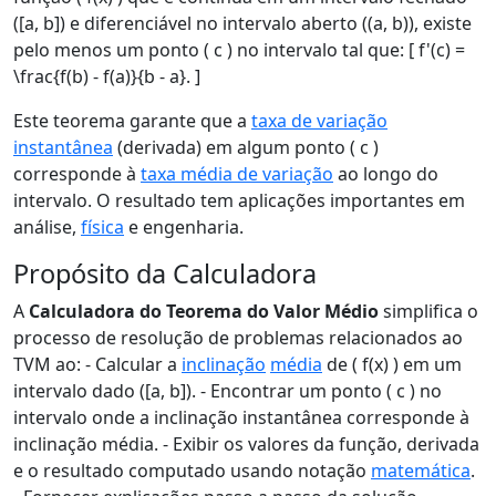
([a, b]) e diferenciável no intervalo aberto ((a, b)), existe
pelo menos um ponto ( c ) no intervalo tal que: [ f'(c) =
\frac{f(b) - f(a)}{b - a}. ]
Este teorema garante que a
taxa de variação
instantânea
(derivada) em algum ponto ( c )
corresponde à
taxa média de variação
ao longo do
intervalo. O resultado tem aplicações importantes em
análise,
física
e engenharia.
Propósito da Calculadora
A
Calculadora do Teorema do Valor Médio
simplifica o
processo de resolução de problemas relacionados ao
TVM ao: - Calcular a
inclinação
média
de ( f(x) ) em um
intervalo dado ([a, b]). - Encontrar um ponto ( c ) no
intervalo onde a inclinação instantânea corresponde à
inclinação média. - Exibir os valores da função, derivada
e o resultado computado usando notação
matemática
.