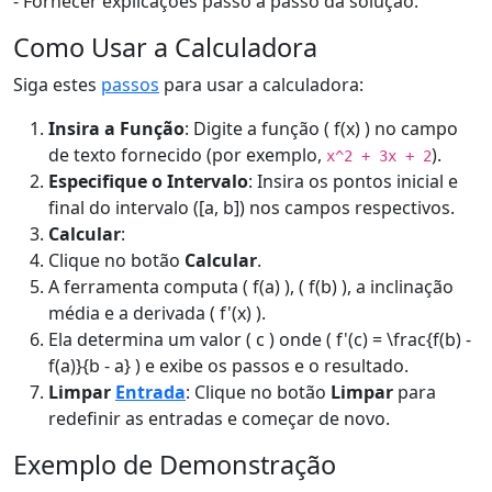
- Fornecer explicações passo a passo da solução.
Como Usar a Calculadora
Siga estes
passos
para usar a calculadora:
Insira a Função
: Digite a função ( f(x) ) no campo
de texto fornecido (por exemplo,
).
x^2 + 3x + 2
Especifique o Intervalo
: Insira os pontos inicial e
final do intervalo ([a, b]) nos campos respectivos.
Calcular
:
Clique no botão
Calcular
.
A ferramenta computa ( f(a) ), ( f(b) ), a inclinação
média e a derivada ( f'(x) ).
Ela determina um valor ( c ) onde ( f'(c) = \frac{f(b) -
f(a)}{b - a} ) e exibe os passos e o resultado.
Limpar
Entrada
: Clique no botão
Limpar
para
redefinir as entradas e começar de novo.
Exemplo de Demonstração