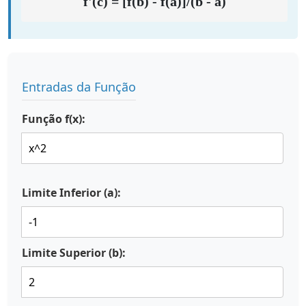
f'(c) = [f(b) - f(a)]/(b - a)
Entradas da Função
Função f(x):
Limite Inferior (a):
Limite Superior (b):