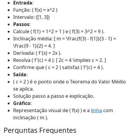
Entrada
:
Função: ( f(x) = x^2 )
Intervalo: ([1, 3])
Passos
:
Calcule ( f(1) = 1^2 = 1 ) e ( f(3) = 3^2 = 9 ).
Inclinação média: [ m = \frac{f(3) - f(1)}{3 - 1} =
\frac{9 - 1}{2} = 4. ]
Derivada: ( f'(x) = 2x ).
Resolva ( f'(c) = 4 ): [ 2c = 4 \implies c = 2. ]
Confirme que ( c = 2 ) satisfaz ( f'(c) = 4 ).
Saída
:
( c = 2 ) é o ponto onde o Teorema do Valor Médio
se aplica.
Solução passo a passo e explicação.
Gráfico
:
Representação visual de ( f(x) ) e a
linha
com
inclinação ( m ).
Perguntas Frequentes