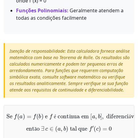
onde f'(x) = 0
Funções Polinomiais:
Geralmente atendem a
todas as condições facilmente
Isenção de responsabilidade: Esta calculadora fornece análise
matemática com base no Teorema de Rolle. Os resultados são
calculados numericamente e podem ter pequenos erros de
arredondamento. Para funções que requerem computação
simbólica exata, consulte software matemático ou verifique
os resultados analiticamente. Sempre verifique se sua função
atende aos requisitos de continuidade e diferenciabilidade.
é contínua em
Se
[
a
,
f
b
(
]
a
,
diferenciável em
)
=
f
(
b
)
e
f
(
a
,
b
)
,
é
í
á
então
∃
c
∈
(
a
,
b
)
tal que
f
′
(
c
)
=
0
ã