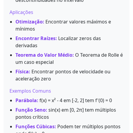
descontinuidades no intervalo
Aplicações
Otimização:
Encontrar valores máximos e
mínimos
Encontrar Raízes:
Localizar zeros das
derivadas
Teorema do Valor Médio:
O Teorema de Rolle é
um caso especial
Física:
Encontrar pontos de velocidade ou
aceleração zero
Exemplos Comuns
Parábola:
f(x) = x² - 4 em [-2, 2] tem f'(0) = 0
Função Seno:
sin(x) em [0, 2π] tem múltiplos
pontos críticos
Funções Cúbicas:
Podem ter múltiplos pontos