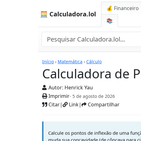
💰 Financeiro
🧮 Calculadora.lol
📚
Calculadoras
Início
›
Matemática
›
Cálculo
Calculadora de P
Autor:
Henrick Yau
Imprimir
- 5 de agosto de 2026
Citar
|
Link
|
Compartilhar
Calcule os pontos de inflexão de uma funç
muda sua concavidade (de côncava para ci