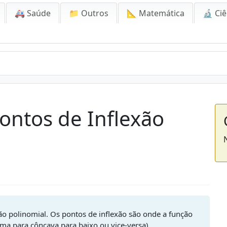
🚑 Saúde
📁 Outros
📐 Matemática
🔬 Ciê
ontos de Inflexão
ão polinomial. Os pontos de inflexão são onde a função
ma para côncava para baixo ou vice-versa).