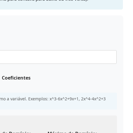
Coeficientes
mo a variável. Exemplos: x^3-6x^2+9x+1, 2x^4-4x^2+3