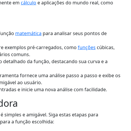
lmente em
cálculo
e aplicações do mundo real, como
 função
matemática
para analisar seus pontos de
tre exemplos pré-carregados, como
funções
cúbicas,
nários comuns.
co detalhado da função, destacando sua curva e a
erramenta fornece uma análise passo a passo e exibe os
igável ao usuário.
ntradas e inicie uma nova análise com facilidade.
dora
é simples e amigável. Siga estas etapas para
o para a função escolhida: