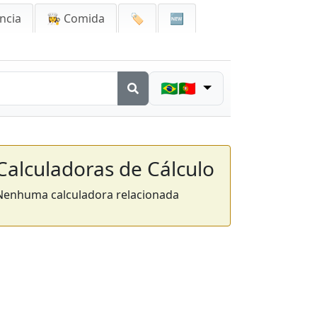
ncia
👩‍🍳 Comida
🏷️
🆕
🇧🇷🇵🇹
Calculadoras de Cálculo
Nenhuma calculadora relacionada