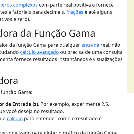
eros complexos
com parte real positiva e fornece
es a fatoriais para decimais,
frações
e até alguns
tivos e zero).
adora da Função Gama
 valor da função Gama para qualquer
entrada
real, não
estudando
cálculo avançado
ou precisa de uma consulta
amenta fornece resultados instantâneos e visualizações
dora
da função Gama:
or de Entrada (z)
. Por exemplo, experimente 2.5.
ue você deseja no resultado.
do
cálculo
para entender como o resultado é
personalizado para plotar o gráfico da função Gama.