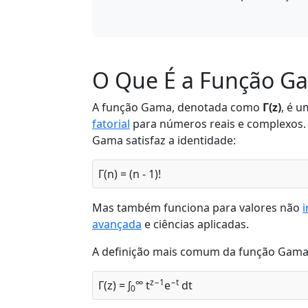
O Que É a Função G
A função Gama, denotada como
Γ(z)
, é 
fatorial
para números reais e complexos. 
Gama satisfaz a identidade:
Γ(n) = (n - 1)!
Mas também funciona para valores não
i
avançada
e ciências aplicadas.
A definição mais comum da função Gam
∞
z−1
−t
Γ(z) = ∫
t
e
dt
0