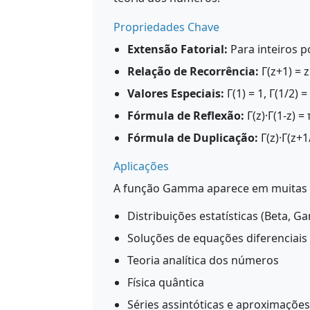
Propriedades Chave
Extensão Fatorial:
Para inteiros pos
Relação de Recorrência:
Γ(z+1) = z
Valores Especiais:
Γ(1) = 1, Γ(1/2) 
Fórmula de Reflexão:
Γ(z)·Γ(1-z) =
Fórmula de Duplicação:
Γ(z)·Γ(z+1
Aplicações
A função Gamma aparece em muitas á
Distribuições estatísticas (Beta,
Soluções de equações diferenciais
Teoria analítica dos números
Física quântica
Séries assintóticas e aproximações