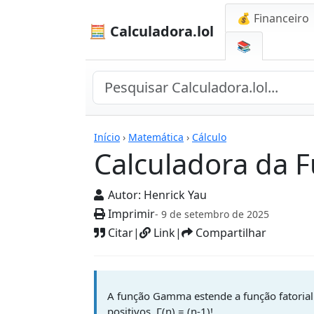
💰 Financeiro
🧮 Calculadora.lol
📚
Calculadoras
Início
›
Matemática
›
Cálculo
Calculadora da 
Autor:
Henrick Yau
Imprimir
- 9 de setembro de 2025
Citar
|
Link
|
Compartilhar
A função Gamma estende a função fatorial 
positivos, Γ(n) = (n-1)!