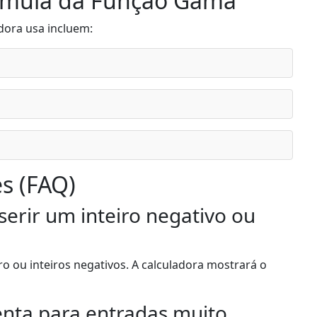
órmula da Função Gama
dora usa incluem:
s (FAQ)
serir um inteiro negativo ou
o ou inteiros negativos. A calculadora mostrará o
enta para entradas muito