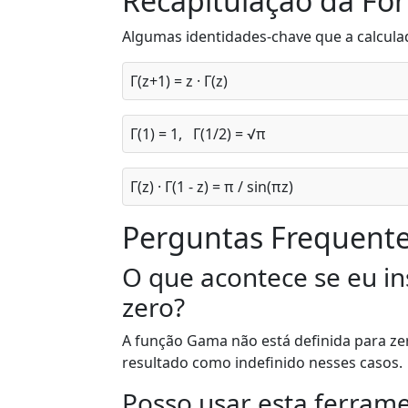
Recapitulação da F
Algumas identidades-chave que a calcula
Γ(z+1) = z · Γ(z)
Γ(1) = 1, Γ(1/2) = √π
Γ(z) · Γ(1 - z) = π / sin(πz)
Perguntas Frequente
O que acontece se eu in
zero?
A função Gama não está definida para zer
resultado como indefinido nesses casos.
Posso usar esta ferram