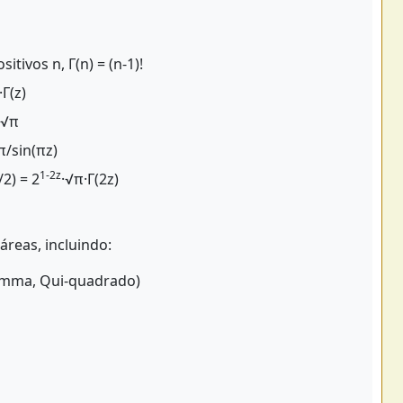
itivos n, Γ(n) = (n-1)!
·Γ(z)
= √π
 π/sin(πz)
1-2z
/2) = 2
·√π·Γ(2z)
reas, incluindo:
 Gamma, Qui-quadrado)