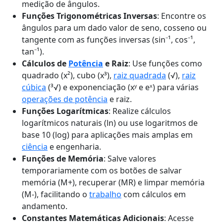
medição de ângulos.
Funções Trigonométricas Inversas
: Encontre os
ângulos para um dado valor de seno, cosseno ou
tangente com as funções inversas (sin⁻¹, cos⁻¹,
tan⁻¹).
Cálculos de
Potência
e Raiz
: Use funções como
quadrado (x²), cubo (x³),
raiz quadrada
(√),
raiz
cúbica
(³√) e exponenciação (xʸ e eˣ) para várias
operações de potência
e raiz.
Funções Logarítmicas
: Realize cálculos
logarítmicos naturais (ln) ou use logaritmos de
base 10 (log) para aplicações mais amplas em
ciência
e engenharia.
Funções de Memória
: Salve valores
temporariamente com os botões de salvar
memória (M+), recuperar (MR) e limpar memória
(M-), facilitando o
trabalho
com cálculos em
andamento.
Constantes Matemáticas Adicionais
: Acesse