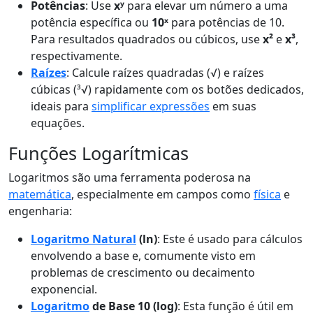
Potências
: Use
xʸ
para elevar um número a uma
potência específica ou
10ˣ
para potências de 10.
Para resultados quadrados ou cúbicos, use
x²
e
x³
,
respectivamente.
Raízes
: Calcule raízes quadradas (√) e raízes
cúbicas (³√) rapidamente com os botões dedicados,
ideais para
simplificar expressões
em suas
equações.
Funções Logarítmicas
Logaritmos são uma ferramenta poderosa na
matemática
, especialmente em campos como
física
e
engenharia:
Logaritmo Natural
(ln)
: Este é usado para cálculos
envolvendo a base e, comumente visto em
problemas de crescimento ou decaimento
exponencial.
Logaritmo
de Base 10 (log)
: Esta função é útil em