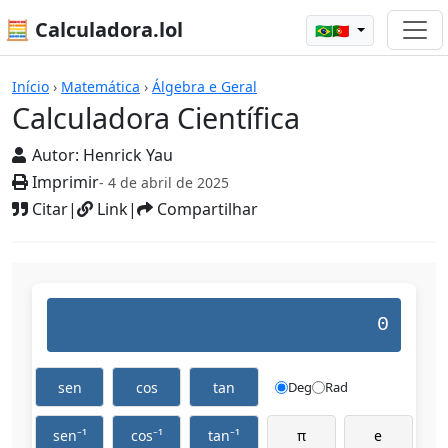
🧮 Calculadora.lol
🇧🇷🇵🇹
Calculadoras
Início
›
Matemática
›
Álgebra e Geral
Calculadora Científica
Autor:
Henrick Yau
Imprimir
- 4 de abril de 2025
Citar
|
Link
|
Compartilhar
0
sen
cos
tan
Deg
Rad
sen⁻¹
cos⁻¹
tan⁻¹
π
e