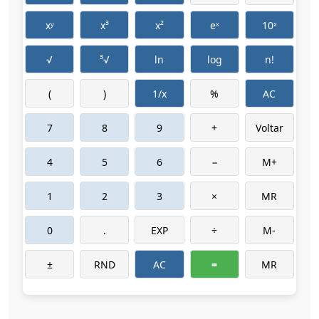
xʸ
x³
x²
eˣ
10ˣ
√
³√
ln
log
n!
(
)
1/x
%
AC
7
8
9
+
Voltar
4
5
6
−
M+
1
2
3
×
MR
0
.
EXP
÷
M-
±
RND
AC
=
MR