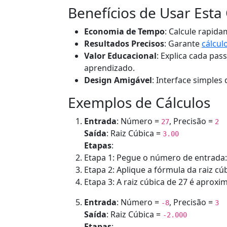
Benefícios de Usar Esta
Economia de Tempo
: Calcule rapid
Resultados Precisos
: Garante
cálcul
Valor Educacional
: Explica cada pa
aprendizado.
Design Amigável
: Interface simple
Exemplos de Cálculos
Entrada
: Número =
, Precisão =
27
2
Saída
: Raiz Cúbica =
3.00
Etapas
:
Etapa 1: Pegue o número de entrada:
Etapa 2: Aplique a fórmula da raiz cúbic
Etapa 3: A raiz cúbica de 27 é aprox
Entrada
: Número =
, Precisão =
-8
3
Saída
: Raiz Cúbica =
-2.000
Etapas
: