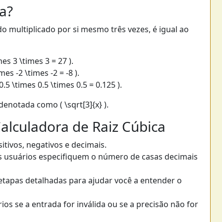
a?
 multiplicado por si mesmo três vezes, é igual ao
mes 3 \times 3 = 27 ).
mes -2 \times -2 = -8 ).
0.5 \times 0.5 \times 0.5 = 0.125 ).
denotada como ( \sqrt[3]{x} ).
Calculadora de Raiz Cúbica
itivos, negativos e decimais.
os usuários especifiquem o número de casas decimais
 etapas detalhadas para ajudar você a entender o
rios se a entrada for inválida ou se a precisão não for