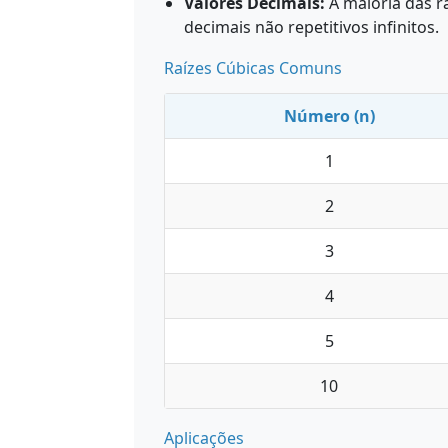
Valores Decimais:
A maioria das r
decimais não repetitivos infinitos.
Raízes Cúbicas Comuns
Número (n)
1
2
3
4
5
10
Aplicações