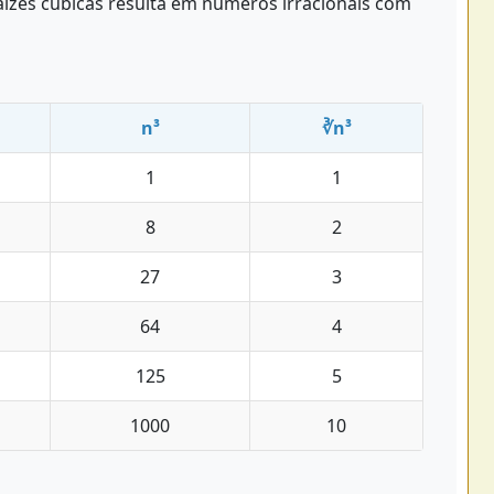
aízes cúbicas resulta em números irracionais com
n³
∛n³
1
1
8
2
27
3
64
4
125
5
1000
10