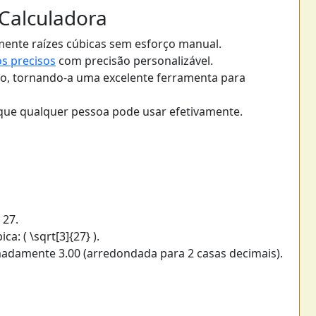
 Calculadora
amente raízes cúbicas sem esforço manual.
os precisos
com precisão personalizável.
sso, tornando-a uma excelente ferramenta para
s que qualquer pessoa pode usar efetivamente.
 27.
a: ( \sqrt[3]{27} ).
imadamente 3.00 (arredondada para 2 casas decimais).