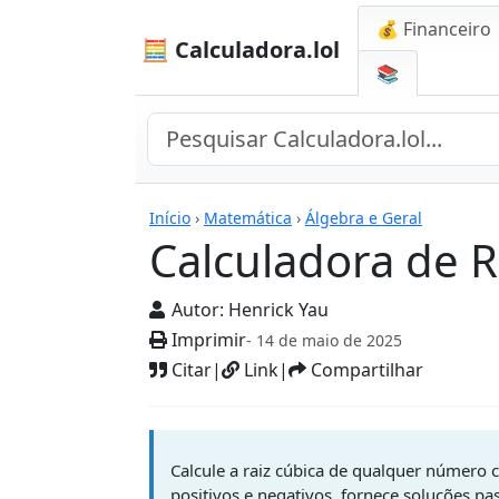
💰 Financeiro
🧮 Calculadora.lol
📚
Calculadoras
Início
›
Matemática
›
Álgebra e Geral
Calculadora de R
Autor:
Henrick Yau
Imprimir
- 14 de maio de 2025
Citar
|
Link
|
Compartilhar
Calcule a raiz cúbica de qualquer número
positivos e negativos, fornece soluções p