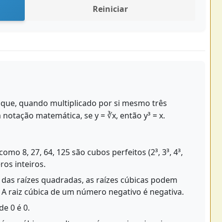
Reiniciar
 que, quando multiplicado por si mesmo três
 notação matemática, se y = ∛x, então y³ = x.
mo 8, 27, 64, 125 são cubos perfeitos (2³, 3³, 4³,
ros inteiros.
 das raízes quadradas, as raízes cúbicas podem
A raiz cúbica de um número negativo é negativa.
de 0 é 0.