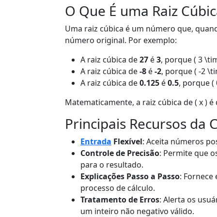
O Que É uma Raiz Cúbic
Uma raiz cúbica é um número que, quando
número original. Por exemplo:
A raiz cúbica de
27
é
3
, porque ( 3 \ti
A raiz cúbica de
-8
é
-2
, porque ( -2 \ti
A raiz cúbica de
0.125
é
0.5
, porque ( 
Matematicamente, a raiz cúbica de ( x ) é 
Principais Recursos da 
Entrada
Flexível
: Aceita números pos
Controle de Precisão
: Permite que 
para o resultado.
Explicações Passo a Passo
: Fornece
processo de cálculo.
Tratamento de Erros
: Alerta os usuá
um inteiro não negativo válido.