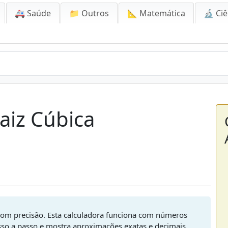
🚑 Saúde
📁 Outros
📐 Matemática
🔬 Ciê
aiz Cúbica
 com precisão. Esta calculadora funciona com números
asso a passo e mostra aproximações exatas e decimais.