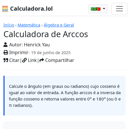
🧮 Calculadora.lol
🇧🇷🇵🇹
Calculadoras
Início
›
Matemática
›
Álgebra e Geral
Calculadora de Arccos
Autor:
Henrick Yau
Imprimir
- 19 de junho de 2025
Citar
|
Link
|
Compartilhar
Calcule o ângulo (em graus ou radianos) cujo cosseno é
igual ao valor de entrada. A função arccos é a inversa da
função cosseno e retorna valores entre 0° e 180° (ou 0 e
π radianos).