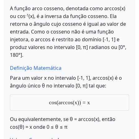
A função arco cosseno, denotada como arccos(x)
-1
ou cos
(x), é a inversa da função cosseno. Ela
retorna o ângulo cujo cosseno é igual ao valor de
entrada. Como o cosseno não é uma função
injetora, o arccos é restrito ao domínio [-1, 1] e
produz valores no intervalo [0, π] radianos ou [0°,
180°].
Definição Matemática
Para um valor x no intervalo [-1, 1], arccos(x) é o
ângulo único θ no intervalo [0, π] tal que:
cos(arccos(x)) = x
Ou equivalentemente, se θ = arccos(x), então
cos(θ) = x onde 0 ≤ θ ≤ π