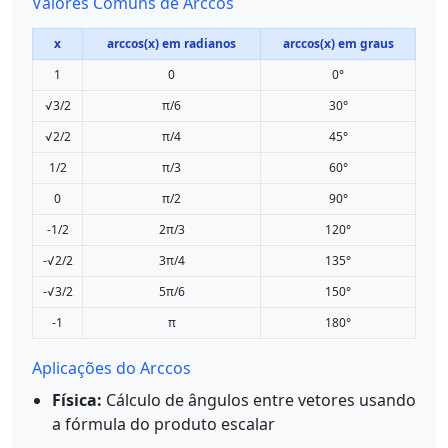
Valores Comuns de Arccos
x
arccos(x) em radianos
arccos(x) em graus
1
0
0°
√3/2
π/6
30°
√2/2
π/4
45°
1/2
π/3
60°
0
π/2
90°
-1/2
2π/3
120°
-√2/2
3π/4
135°
-√3/2
5π/6
150°
-1
π
180°
Aplicações do Arccos
Física:
Cálculo de ângulos entre vetores usando
a fórmula do produto escalar