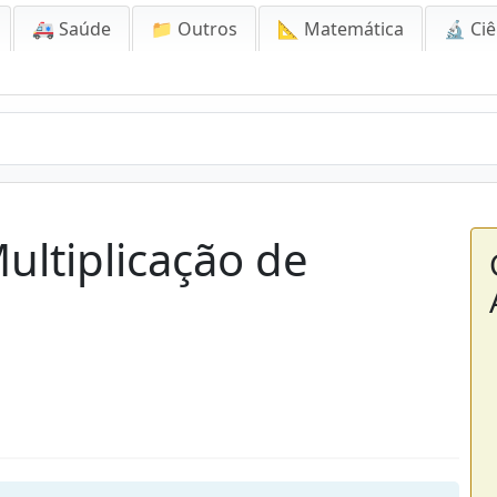
🚑 Saúde
📁 Outros
📐 Matemática
🔬 Ciê
ultiplicação de