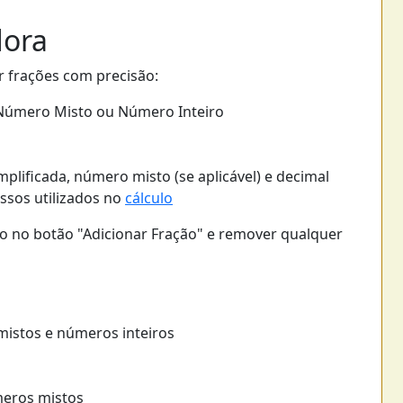
dora
r frações com precisão:
 Número Misto ou Número Inteiro
plificada, número misto (se aplicável) e decimal
ssos utilizados no
cálculo
do no botão "Adicionar Fração" e remover qualquer
mistos e números inteiros
eros mistos