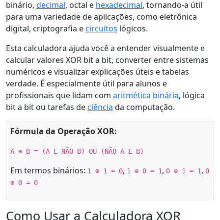
binário,
decimal
, octal e
hexadecimal
, tornando-a útil
para uma variedade de aplicações, como eletrônica
digital, criptografia e
circuitos
lógicos.
Esta calculadora ajuda você a entender visualmente e
calcular valores XOR bit a bit, converter entre sistemas
numéricos e visualizar explicações úteis e tabelas
verdade. É especialmente útil para alunos e
profissionais que lidam com
aritmética binária
, lógica
bit a bit ou tarefas de
ciência
da computação.
Fórmula da Operação XOR:
A ⊕ B = (A E NÃO B) OU (NÃO A E B)
Em termos binários:
,
,
,
1 ⊕ 1 = 0
1 ⊕ 0 = 1
0 ⊕ 1 = 1
0
⊕ 0 = 0
Como Usar a Calculadora XOR