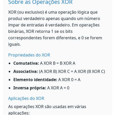
Sobre as Operações XOR
XOR (ou exclusivo) é uma operação lógica que
produz verdadeiro apenas quando um número
ímpar de entradas é verdadeiro. Em operações
binárias, XOR retorna 1 se os bits
correspondentes forem diferentes, e 0 se forem
iguais.
Propriedades do XOR
Comutativa:
A XOR B = B XOR A
Associativa:
(A XOR B) XOR C = A XOR (B XOR C)
Elemento identidade:
A XOR 0 = A
Inversa própria:
A XOR A = 0
Aplicações do XOR
As operações XOR são usadas em várias
aplicações: