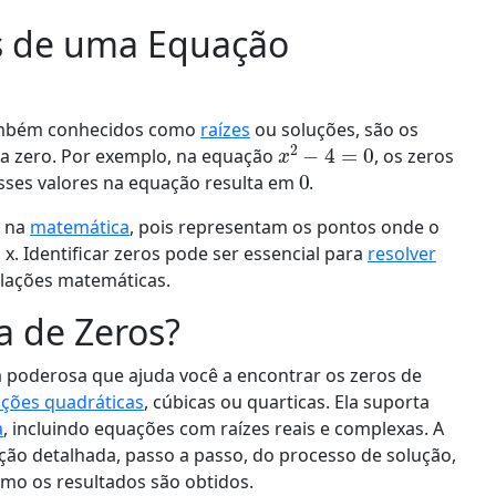
s de uma Equação
também conhecidos como
raízes
ou soluções, são os
x
2
−
4
=
0
a zero. Por exemplo, na equação
, os zeros
0
esses valores na equação resulta em
.
l na
matemática
, pois representam os pontos onde o
 x. Identificar zeros pode ser essencial para
resolver
relações matemáticas.
a de Zeros?
 poderosa que ajuda você a encontrar os zeros de
ções quadráticas
, cúbicas ou quarticas. Ela suporta
a
, incluindo equações com raízes reais e complexas. A
ão detalhada, passo a passo, do processo de solução,
mo os resultados são obtidos.