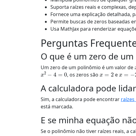
Suporta raízes reais e complexas, d
Fornece uma explicação detalhada, p
Permite buscas de zeros baseadas em
Usa MathJax para renderizar equaçõ
Perguntas Frequent
O que é um zero de um
Um zero de um polinômio é um valor de
x
2
−
4
=
0
x
=
2
x
=
−
2
, os zeros são
e
A calculadora pode lida
Sim, a calculadora pode encontrar
raízes
está marcada.
E se minha equação não t
Se o polinômio não tiver raízes reais, a 