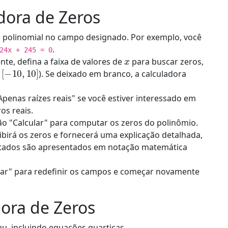
dora de Zeros
 polinomial no campo designado. Por exemplo, você
.
24x + 245 = 0
x
e, defina a faixa de valores de
para buscar zeros,
[
−
10
,
10
]
,
). Se deixado em branco, a calculadora
penas raízes reais" se você estiver interessado em
os reais.
o "Calcular" para computar os zeros do polinômio.
ibirá os zeros e fornecerá uma explicação detalhada,
ultados são apresentados em notação matemática
ar" para redefinir os campos e começar novamente
ora de Zeros
u, incluindo equações quarticas.