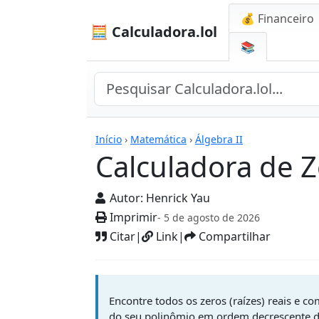
💰 Financeiro
🧮 Calculadora.lol
📚
Calculadoras
Início
›
Matemática
›
Álgebra II
Calculadora de 
Autor:
Henrick Yau
Imprimir
- 5 de agosto de 2026
Citar
|
Link
|
Compartilhar
Encontre todos os zeros (raízes) reais e c
do seu polinômio em ordem decrescente d