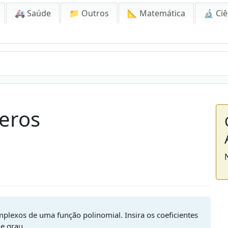
🚑 Saúde
📁 Outros
📐 Matemática
🔬 Ciê
Zeros
omplexos de uma função polinomial. Insira os coeficientes
e grau.