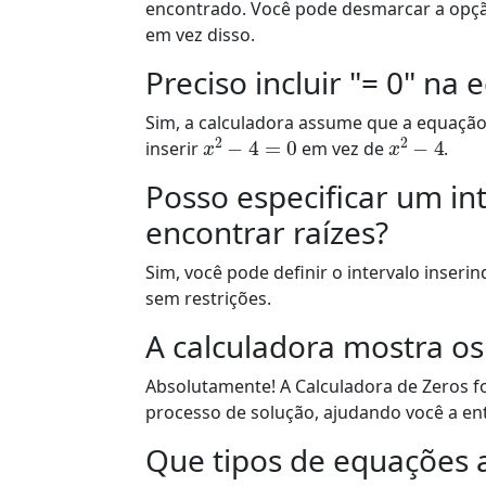
encontrado. Você pode desmarcar a opção
em vez disso.
Preciso incluir "= 0" na
Sim, a calculadora assume que a equação
x
2
−
4
=
0
x
2
−
4
inserir
em vez de
.
Posso especificar um in
encontrar raízes?
Sim, você pode definir o intervalo inserin
sem restrições.
A calculadora mostra os
Absolutamente! A Calculadora de Zeros f
processo de solução, ajudando você a en
Que tipos de equações a