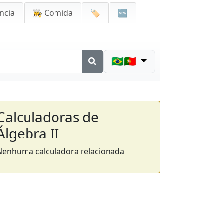
ncia
👩‍🍳 Comida
🏷️
🆕
🇧🇷🇵🇹
Calculadoras de
Álgebra II
Nenhuma calculadora relacionada