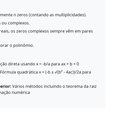
ente n zeros (contando as multiplicidades).
s ou complexos.
 reais, os zeros complexos sempre vêm em pares
torar o polinômio.
ção direta usando x = -b/a para ax + b = 0
Fórmula quadrática x = (-b ± √(b² - 4ac))/2a para
erior:
Vários métodos incluindo o teorema da raiz
ximação numérica