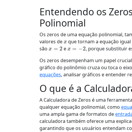
Entendendo os Zero
Polinomial
Os zeros de uma equação polinomial, 
x
valores de
que tornam a equação igual 
x
=
2
x
=
−
2
são
e
, porque substituir 
Os zeros desempenham um papel crucia
gráfico do polinômio cruza ou toca o eixo
equações
, analisar gráficos e entender 
O que é a Calculador
A Calculadora de Zeros é uma ferramenta
qualquer equação polinomial, como
equa
uma ampla gama de formatos de
entrad
calculadora também oferece uma explicaç
garantindo que os usuários entendam co