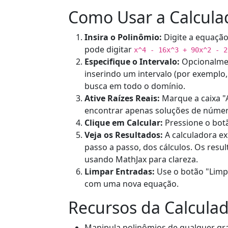
Como Usar a Calcula
Insira o Polinômio:
Digite a equação
pode digitar
x^4 - 16x^3 + 90x^2 - 2
Especifique o Intervalo:
Opcionalment
inserindo um intervalo (por exemplo
busca em todo o domínio.
Ative Raízes Reais:
Marque a caixa "A
encontrar apenas soluções de númer
Clique em Calcular:
Pressione o botã
Veja os Resultados:
A calculadora ex
passo a passo, dos cálculos. Os res
usando MathJax para clareza.
Limpar Entradas:
Use o botão "Limp
com uma nova equação.
Recursos da Calculad
Manipula polinômios de qualquer gra