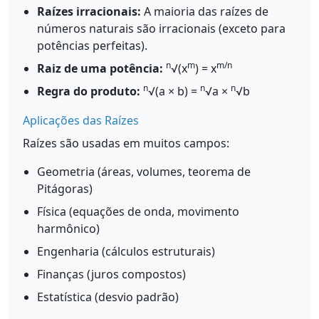
Raízes irracionais:
A maioria das raízes de
números naturais são irracionais (exceto para
potências perfeitas).
n
m
m/n
Raiz de uma potência:
√(x
) = x
n
n
n
Regra do produto:
√(a × b) =
√a ×
√b
Aplicações das Raízes
Raízes são usadas em muitos campos:
Geometria (áreas, volumes, teorema de
Pitágoras)
Física (equações de onda, movimento
harmônico)
Engenharia (cálculos estruturais)
Finanças (juros compostos)
Estatística (desvio padrão)