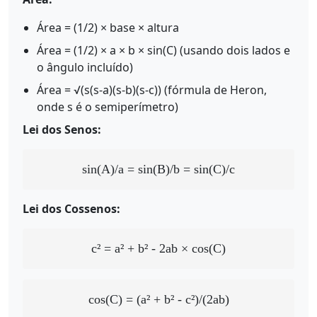
Área = (1/2) × base × altura
Área = (1/2) × a × b × sin(C) (usando dois lados e
o ângulo incluído)
Área = √(s(s-a)(s-b)(s-c)) (fórmula de Heron,
onde s é o semiperímetro)
Lei dos Senos:
sin(A)/a = sin(B)/b = sin(C)/c
Lei dos Cossenos:
c² = a² + b² - 2ab × cos(C)
cos(C) = (a² + b² - c²)/(2ab)