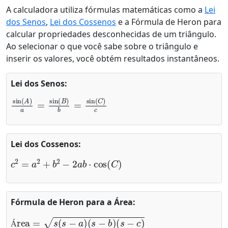
A calculadora utiliza fórmulas matemáticas como a
Lei
dos Senos
,
Lei dos Cossenos
e a Fórmula de Heron para
calcular propriedades desconhecidas de um triângulo.
Ao selecionar o que você sabe sobre o triângulo e
inserir os valores, você obtém resultados instantâneos.
Lei dos Senos:
sin
(
A
)
a
=
sin
(
B
)
b
=
sin
(
C
)
c
Lei dos Cossenos:
c
2
=
a
2
+
b
2
−
2
a
b
⋅
cos
(
C
)
Fórmula de Heron para a Área:
Área
=
s
(
s
−
a
)
(
s
−
b
)
(
s
−
c
)
Á