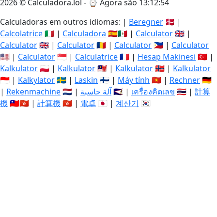
2026 © Calculadora.lol - ⌚
Agora são 13:12:55
Calculadoras em outros idiomas: |
Beregner
🇩🇰 |
Calcolatrice
🇮🇹 |
Calculadora
🇪🇸🇲🇽 |
Calculator
🇬🇧 |
Calculator
🇬🇧 |
Calculator
🇷🇴 |
Calculator
🇵🇭 |
Calculator
🇺🇸 |
Calculator
🇸🇬 |
Calculatrice
🇫🇷 |
Hesap Makinesi
🇹🇷 |
Kalkulator
🇵🇱 |
Kalkulator
🇲🇾 |
Kalkulator
🇳🇴 |
Kalkulator
🇮🇩 |
Kalkylator
🇸🇪 |
Laskin
🇫🇮 |
Máy tính
🇻🇳 |
Rechner
🇩🇪
|
Rekenmachine
🇳🇱 |
آلة حاسبة
🇸🇦 |
เครื่องคิดเลข
🇹🇭 |
計算
機
🇹🇼🇭🇰 |
計算機
🇭🇰 |
電卓
🇯🇵 |
계산기
🇰🇷