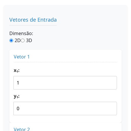
Vetores de Entrada
Dimensão:
2D
3D
Vetor 1
x₁:
y₁:
Vetor 2