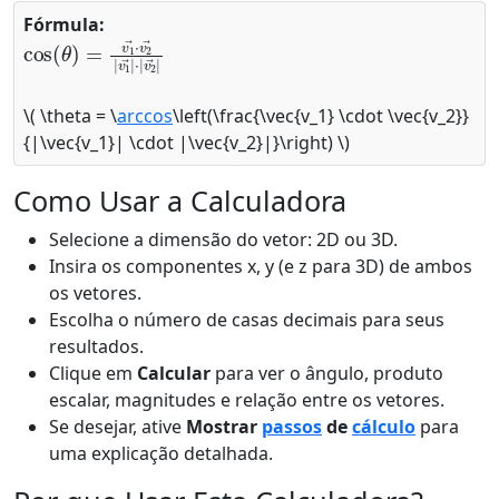
Fórmula:
cos
⋅
|
v
2
(
θ
→
)
=
|
v
1
→
⋅
v
2
→
|
v
1
→
|
\( \theta = \
arccos
\left(\frac{\vec{v_1} \cdot \vec{v_2}}
{|\vec{v_1}| \cdot |\vec{v_2}|}\right) \)
Como Usar a Calculadora
Selecione a dimensão do vetor: 2D ou 3D.
Insira os componentes x, y (e z para 3D) de ambos
os vetores.
Escolha o número de casas decimais para seus
resultados.
Clique em
Calcular
para ver o ângulo, produto
escalar, magnitudes e relação entre os vetores.
Se desejar, ative
Mostrar
passos
de
cálculo
para
uma explicação detalhada.