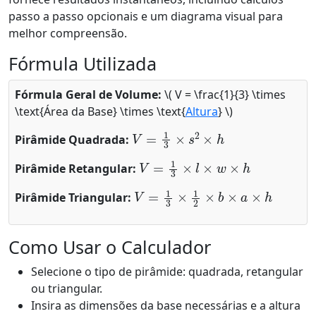
passo a passo opcionais e um diagrama visual para
melhor compreensão.
Fórmula Utilizada
Fórmula Geral de Volume:
\( V = \frac{1}{3} \times
\text{Área da Base} \times \text{
Altura
} \)
V
=
1
3
×
s
2
×
h
Pirâmide Quadrada:
V
=
1
3
×
l
×
w
×
h
Pirâmide Retangular:
V
=
1
3
×
1
2
×
b
×
a
×
h
Pirâmide Triangular:
Como Usar o Calculador
Selecione o tipo de pirâmide: quadrada, retangular
ou triangular.
Insira as dimensões da base necessárias e a altura