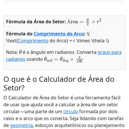
Área
=
θ
2
×
r
2
Fórmula da Área do Setor:
Á
Fórmula do
Comprimento do Arco
:
\(
\text{
Comprimento
do Arco} = r \times \theta \)
θ
Nota:
é o ângulo em radianos. Converta
graus para
θ
rad
=
θ
deg
×
π
180
radianos
usando
O que é o Calculador de Área do
Setor?
O Calculador de Área do Setor é uma ferramenta fácil
de usar que ajuda você a calcular a área de um setor
circular—uma parte de um
círculo
formada por dois
raios e o arco que os conecta. Seja lidando com tarefas
de
geometria
, esboços arquitetônicos ou planejamento