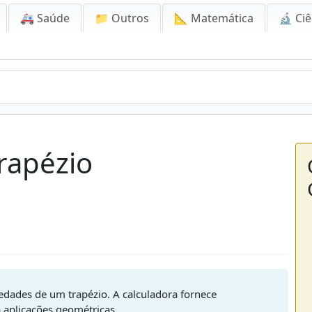
🚑 Saúde
📁 Outros
📐 Matemática
🔬 Ciê
rapézio
iedades de um trapézio. A calculadora fornece
a aplicações geométricas.