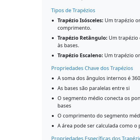
Tipos de Trapézios
Trapézio Isósceles:
Um trapézio on
comprimento.
Trapézio Retângulo:
Um trapézio 
às bases.
Trapézio Escaleno:
Um trapézio on
Propriedades Chave dos Trapézios
A soma dos ângulos internos é 360
As bases são paralelas entre si
O segmento médio conecta os ponto
bases
O comprimento do segmento médio é
A área pode ser calculada como o 
Propriedades Específicas dos Trapézi