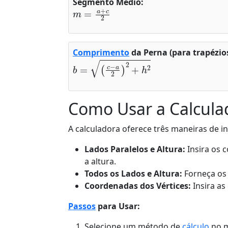
Segmento Médio:
m
=
a
+
c
2
Comprimento
da Perna (para trapézios
b
=
(
c
−
a
2
)
2
+
h
2
Como Usar a Calcula
A calculadora oferece três maneiras de in
Lados Paralelos e Altura:
Insira os 
a altura.
Todos os Lados e Altura:
Forneça os 
Coordenadas dos Vértices:
Insira as
Passos
para Usar:
Selecione um método de
cálculo
no m