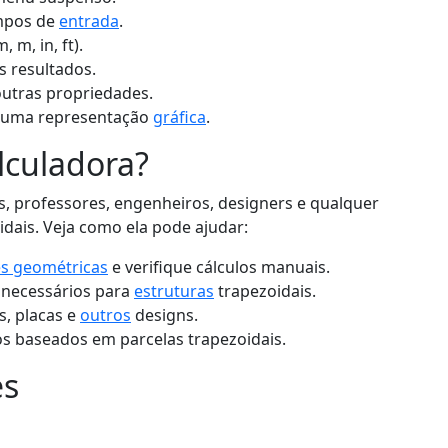
ampos de
entrada
.
m, in, ft).
s resultados.
 outras propriedades.
r uma representação
gráfica
.
lculadora?
s, professores, engenheiros, designers e qualquer
dais. Veja como ela pode ajudar:
s geométricas
e verifique cálculos manuais.
 necessários para
estruturas
trapezoidais.
, placas e
outros
designs.
os baseados em parcelas trapezoidais.
es