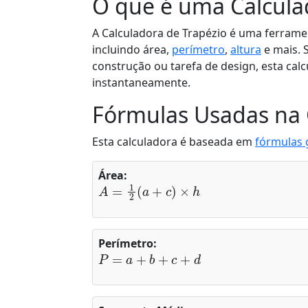
O que é uma Calcula
A Calculadora de Trapézio é uma ferrame
incluindo área,
perímetro
,
altura
e mais. 
construção ou tarefa de design, esta cal
instantaneamente.
Fórmulas Usadas na 
Esta calculadora é baseada em
fórmulas 
Área:
A
=
1
2
(
a
+
c
)
×
h
Perímetro:
P
=
a
+
b
+
c
+
d