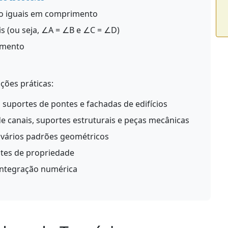
ão iguais em comprimento
s (ou seja, ∠A = ∠B e ∠C = ∠D)
imento
ções práticas:
 suportes de pontes e fachadas de edifícios
e canais, suportes estruturais e peças mecânicas
 vários padrões geométricos
ites de propriedade
integração numérica