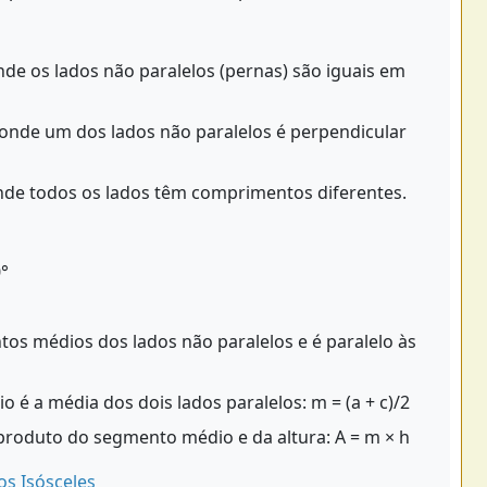
de os lados não paralelos (pernas) são iguais em
onde um dos lados não paralelos é perpendicular
de todos os lados têm comprimentos diferentes.
°
s médios dos lados não paralelos e é paralelo às
 a média dos dois lados paralelos: m = (a + c)/2
produto do segmento médio e da altura: A = m × h
os Isósceles