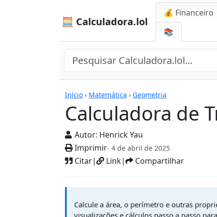
💰 Financeiro
🧮 Calculadora.lol
📚
Calculadoras
Início
›
Matemática
›
Geometria
Calculadora de T
Autor:
Henrick Yau
Imprimir
- 4 de abril de 2025
Citar
|
Link
|
Compartilhar
Calcule a área, o perímetro e outras propr
visualizações e cálculos passo a passo par