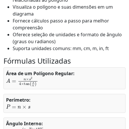
relacionadas ao polígono
Visualiza o polígono e suas dimensões em um
diagrama
Fornece cálculos passo a passo para melhor
compreensão
Oferece seleção de unidades e formato de ângulo
(graus ou radianos)
Suporta unidades comuns: mm, cm, m, in, ft
Fórmulas Utilizadas
Área de um Polígono Regular:
A
=
n
×
s
2
4
×
tan
(
π
n
)
Perímetro:
P
=
n
×
s
Ângulo Interno:
θ
(
n
int
−
2
=
)
×
180
∘
n