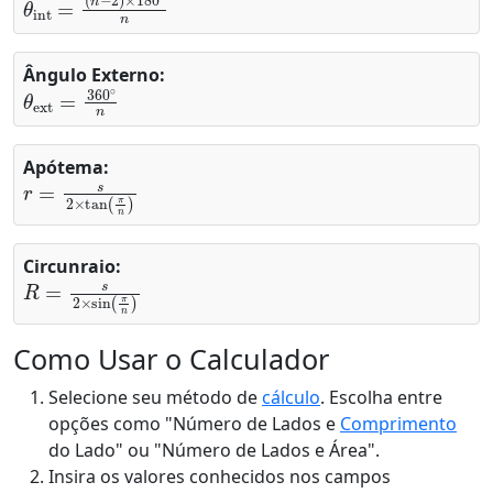
Ângulo Externo:
θ
ext
=
360
∘
n
Apótema:
r
=
s
2
×
tan
(
π
n
)
Circunraio:
R
=
s
2
×
sin
(
π
n
)
Como Usar o Calculador
Selecione seu método de
cálculo
. Escolha entre
opções como "Número de Lados e
Comprimento
do Lado" ou "Número de Lados e Área".
Insira os valores conhecidos nos campos