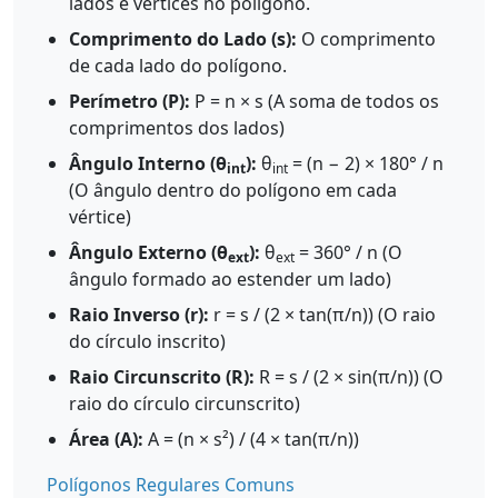
lados e vértices no polígono.
Comprimento do Lado (s):
O comprimento
de cada lado do polígono.
Perímetro (P):
P = n × s (A soma de todos os
comprimentos dos lados)
Ângulo Interno (θ
):
θ
= (n − 2) × 180° / n
int
int
(O ângulo dentro do polígono em cada
vértice)
Ângulo Externo (θ
):
θ
= 360° / n (O
ext
ext
ângulo formado ao estender um lado)
Raio Inverso (r):
r = s / (2 × tan(π/n)) (O raio
do círculo inscrito)
Raio Circunscrito (R):
R = s / (2 × sin(π/n)) (O
raio do círculo circunscrito)
Área (A):
A = (n × s²) / (4 × tan(π/n))
Polígonos Regulares Comuns