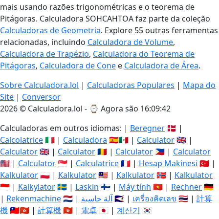
mais usando razões trigonométricas e o teorema de
Pitágoras. Calculadora SOHCAHTOA faz parte da coleção
Calculadoras de Geometria
. Explore 55 outras ferramentas
relacionadas, incluindo
Calculadora de Volume
,
Calculadora de Trapézio
,
Calculadora do Teorema de
Pitágoras
,
Calculadora de Cone
e
Calculadora de Área
.
Sobre Calculadora.lol
|
Calculadoras Populares
|
Mapa do
Site
|
Conversor
2026 © Calculadora.lol - ⌚
Agora são 16:09:43
Calculadoras em outros idiomas: |
Beregner
🇩🇰 |
Calcolatrice
🇮🇹 |
Calculadora
🇪🇸🇲🇽 |
Calculator
🇬🇧 |
Calculator
🇬🇧 |
Calculator
🇷🇴 |
Calculator
🇵🇭 |
Calculator
🇺🇸 |
Calculator
🇸🇬 |
Calculatrice
🇫🇷 |
Hesap Makinesi
🇹🇷 |
Kalkulator
🇵🇱 |
Kalkulator
🇲🇾 |
Kalkulator
🇳🇴 |
Kalkulator
🇮🇩 |
Kalkylator
🇸🇪 |
Laskin
🇫🇮 |
Máy tính
🇻🇳 |
Rechner
🇩🇪
|
Rekenmachine
🇳🇱 |
آلة حاسبة
🇸🇦 |
เครื่องคิดเลข
🇹🇭 |
計算
機
🇹🇼🇭🇰 |
計算機
🇭🇰 |
電卓
🇯🇵 |
계산기
🇰🇷