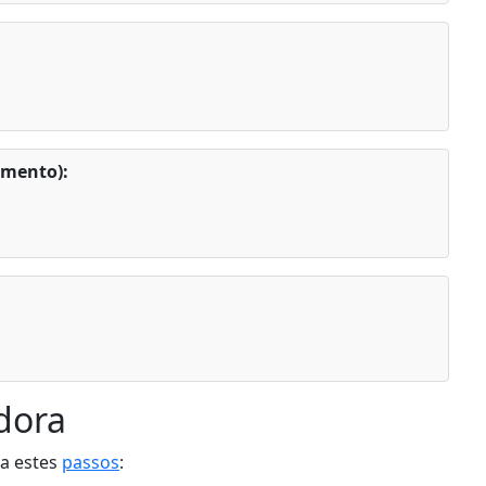
gmento):
dora
ga estes
passos
: