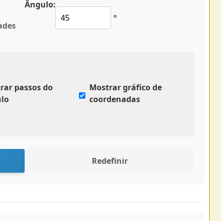
Ângulo:
°
ades
rar passos do
Mostrar gráfico de
ulo
coordenadas
Redefinir