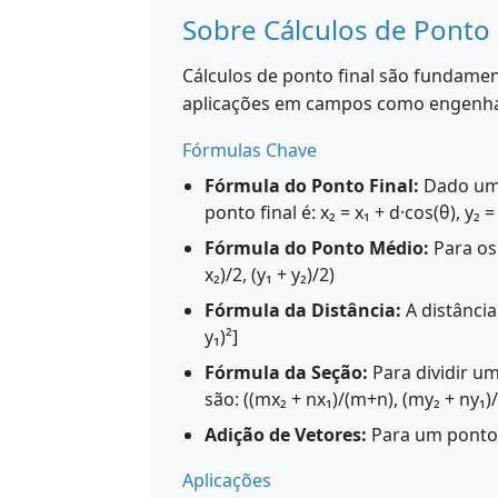
Sobre Cálculos de Ponto 
Cálculos de ponto final são fundame
aplicações em campos como engenhari
Fórmulas Chave
Fórmula do Ponto Final:
Dado um p
ponto final é: x₂ = x₁ + d·cos(θ), y₂ =
Fórmula do Ponto Médio:
Para os 
x₂)/2, (y₁ + y₂)/2)
Fórmula da Distância:
A distância e
y₁)²]
Fórmula da Seção:
Para dividir u
são: ((mx₂ + nx₁)/(m+n), (my₂ + ny₁)
Adição de Vetores:
Para um ponto (x₁,
Aplicações