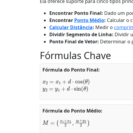
Ela oferece suporte para cinco tipos prin
Encontrar Ponto Final:
Dado um pon
Encontrar
Ponto Médio
:
Calcular o c
Calcular Distância
:
Medir o
compri
Dividir Segmento de Linha:
Dividir
Ponto Final de Vetor:
Determinar o p
Fórmulas Chave
Fórmula do Ponto Final:
x
2
=
x
1
+
d
⋅
cos
(
θ
)
y
2
=
y
1
+
d
⋅
sin
(
θ
)
Fórmula do Ponto Médio:
M
(
x
1
=
+
x
2
2
,
y
1
+
y
2
2
)