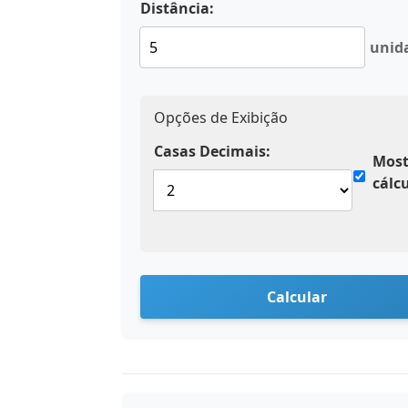
Distância:
unid
Opções de Exibição
Casas Decimais:
Most
cálc
Calcular