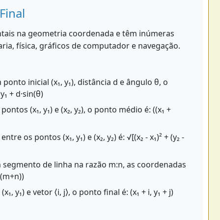
Final
ntais na geometria coordenada e têm inúmeras
a, física, gráficos de computador e navegação.
onto inicial (x₁, y₁), distância d e ângulo θ, o
 y₁ + d·sin(θ)
pontos (x₁, y₁) e (x₂, y₂), o ponto médio é: ((x₁ +
ntre os pontos (x₁, y₁) e (x₂, y₂) é: √[(x₂ - x₁)² + (y₂ -
m segmento de linha na razão m:n, as coordenadas
/(m+n))
 y₁) e vetor ⟨i, j⟩, o ponto final é: (x₁ + i, y₁ + j)