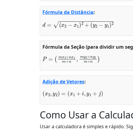
Fórmula da Distância
:
d
=
(
x
2
−
x
1
)
2
+
(
y
2
−
y
1
)
2
Fórmula da Seção (para dividir um se
P
(
m
=
x
2
+
n
x
1
m
+
n
,
m
y
2
+
n
y
1
m
+
n
)
Adição de Vetores
:
(
x
2
,
y
2
)
=
(
x
1
+
i
,
y
1
+
j
)
Como Usar a Calcula
Usar a calculadora é simples e rápido. Si