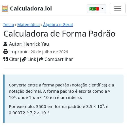
🧮 Calculadora.lol
🇧🇷🇵🇹
Calculadoras
Início
›
Matemática
›
Álgebra e Geral
Calculadora de Forma Padrão
Autor:
Henrick Yau
Imprimir
- 20 de julho de 2026
Citar
|
Link
|
Compartilhar
Converta entre a forma padrão (notação científica) e a
notação decimal. A forma padrão é escrita como a ×
10ⁿ, onde 1 ≤ a < 10 e n é um inteiro.
Por exemplo, 3500 em forma padrão é 3.5 × 10³, e
0.00072 é 7.2 × 10⁻⁴.