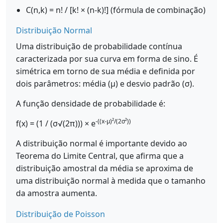
C(n,k) = n! / [k! × (n-k)!] (fórmula de combinação)
Distribuição Normal
Uma distribuição de probabilidade contínua
caracterizada por sua curva em forma de sino. É
simétrica em torno de sua média e definida por
dois parâmetros: média (μ) e desvio padrão (σ).
A função densidade de probabilidade é:
-((x-μ)²/(2σ²))
f(x) = (1 / (σ√(2π))) × e
A distribuição normal é importante devido ao
Teorema do Limite Central, que afirma que a
distribuição amostral da média se aproxima de
uma distribuição normal à medida que o tamanho
da amostra aumenta.
Distribuição de Poisson