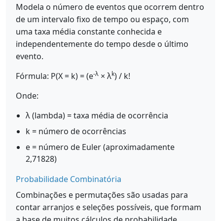
Modela o número de eventos que ocorrem dentro
de um intervalo fixo de tempo ou espaço, com
uma taxa média constante conhecida e
independentemente do tempo desde o último
evento.
-λ
k
Fórmula: P(X = k) = (e
× λ
) / k!
Onde:
λ (lambda) = taxa média de ocorrência
k = número de ocorrências
e = número de Euler (aproximadamente
2,71828)
Probabilidade Combinatória
Combinações e permutações são usadas para
contar arranjos e seleções possíveis, que formam
a base de muitos cálculos de probabilidade.