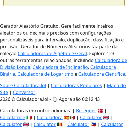
Gerador Aleatório Gratuito. Gere facilmente inteiros
aleatórios ou decimais precisos com configurações
personalizáveis para intervalo, duplicação, classificação e
precisão. Gerador de Números Aleatórios faz parte da
coleção
Calculadoras de Álgebra e Geral
. Explore 123
outras ferramentas relacionadas, incluindo
Calculadora de
Divisão Longa
,
Calculadora de Inclinação
,
Calculadora
Binária
,
Calculadora de Logaritmo
e
Calculadora Científica
.
Sobre Calculadora.lol
|
Calculadoras Populares
|
Mapa do
Site
|
Conversor
2026 © Calculadora.lol - ⌚
Agora são 06:12:44
Calculadoras em outros idiomas: |
Beregner
🇩🇰 |
Calcolatrice
🇮🇹 |
Calculadora
🇪🇸🇲🇽 |
Calculator
🇬🇧 |
Calculator
🇬🇧 |
Calculator
🇷🇴 |
Calculator
🇵🇭 |
Calculator