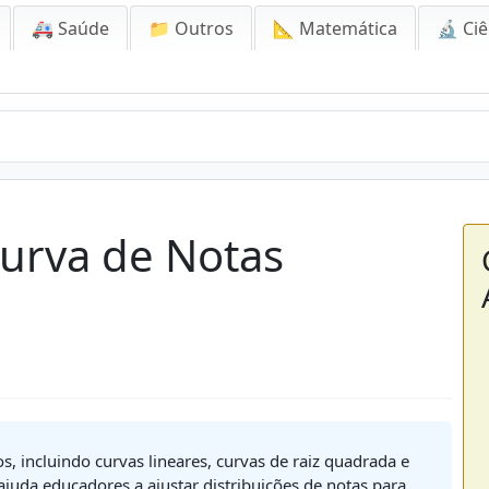
🚑 Saúde
📁 Outros
📐 Matemática
🔬 Ciê
Curva de Notas
, incluindo curvas lineares, curvas de raiz quadrada e
juda educadores a ajustar distribuições de notas para