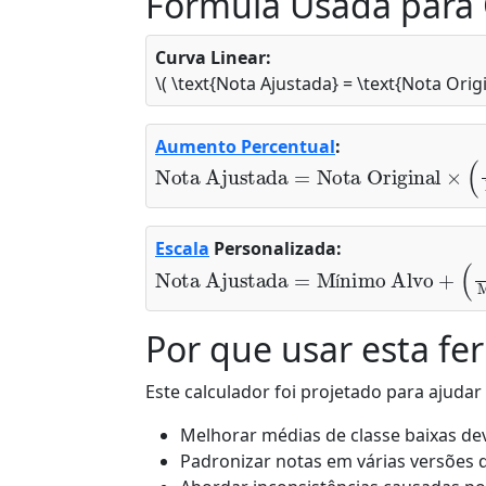
Fórmula Usada para 
Curva Linear:
\( \text{Nota Ajustada} = \text{Nota Origi
Aumento Percentual
:
Nota Ajustada
Média Alvo
Média Atual
=
Nota Original
)
×
(
Escala
Personalizada:
Nota Ajustada
Mínimo Bruto
)
×
(
Máximo Alvo
=
Mínimo Alvo
−
Mínimo Al
+
(
Ori
í
Por que usar esta fe
Este calculador foi projetado para ajudar
Melhorar médias de classe baixas de
Padronizar notas em várias versões d