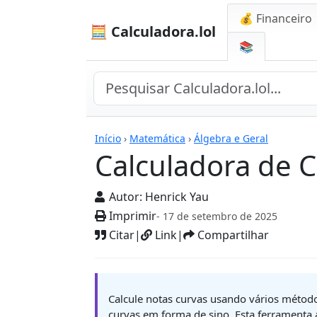
💰 Financeiro
🧮 Calculadora.lol
📚
Calculadoras
Início
›
Matemática
›
Álgebra e Geral
Calculadora de 
Autor:
Henrick Yau
Imprimir
- 17 de setembro de 2025
Citar
|
Link
|
Compartilhar
Calcule notas curvas usando vários métodos
curvas em forma de sino. Esta ferramenta a