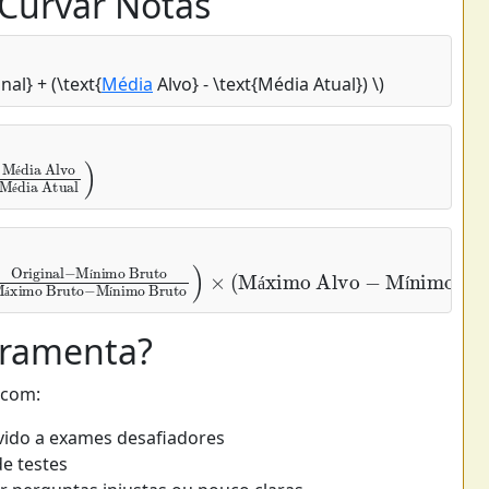
Curvar Notas
nal} + (\text{
Média
Alvo} - \text{Média Atual}) \)
é
é
vo
ginal
)
−
Mínimo Bruto
Máximo Bruto
−
í
á
í
á
í
rramenta?
 com:
vido a exames desafiadores
e testes