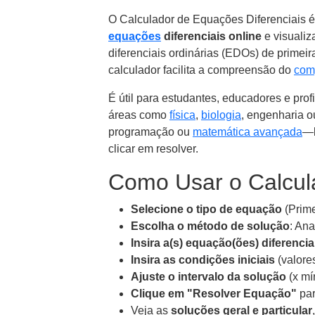
O Calculador de Equações Diferenciais é
equações
diferenciais online
e visualiz
diferenciais ordinárias (EDOs) de primei
calculador facilita a compreensão do
com
É útil para estudantes, educadores e pro
áreas como
física
,
biologia
, engenharia 
programação ou
matemática avançada
—b
clicar em resolver.
Como Usar o Calcul
Selecione o tipo de equação
(Prim
Escolha o método de solução
: Ana
Insira a(s) equação(ões) diferencial
Insira as condições iniciais
(valores
Ajuste o intervalo da solução
(x mí
Clique em "Resolver Equação"
par
Veja as
soluções geral e particular