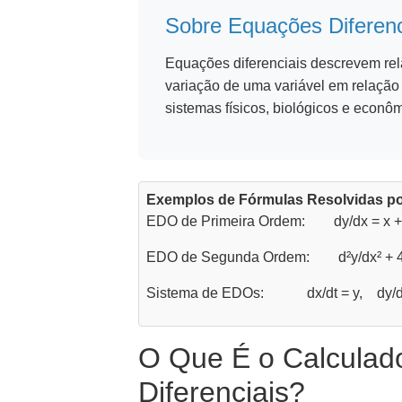
Sobre Equações Diferenc
Equações diferenciais descrevem rel
variação de uma variável em relação
sistemas físicos, biológicos e econô
Exemplos de Fórmulas Resolvidas po
EDO de Primeira Ordem: dy/dx = x +
EDO de Segunda Ordem: d²y/dx² + 4d
Sistema de EDOs: dx/dt = y, dy/dt
O Que É o Calculad
Diferenciais?