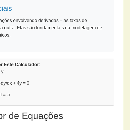
iais
ações envolvendo derivadas – as taxas de
 a outra. Elas são fundamentais na modelagem de
micos.
r Este Calculador:
 y
y/dx + 4y = 0
 = -x
or de Equações