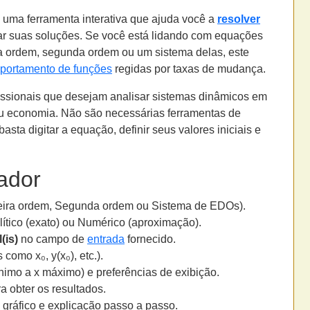
 uma ferramenta interativa que ajuda você a
resolver
ar suas soluções. Se você está lidando com equações
ra ordem, segunda ordem ou um sistema delas, este
portamento de funções
regidas por taxas de mudança.
fissionais que desejam analisar sistemas dinâmicos em
ou economia. Não são necessárias ferramentas de
asta digitar a equação, definir seus valores iniciais e
ador
eira ordem, Segunda ordem ou Sistema de EDOs).
lítico (exato) ou Numérico (aproximação).
(is)
no campo de
entrada
fornecido.
 como x₀, y(x₀), etc.).
nimo a x máximo) e preferências de exibição.
a obter os resultados.
, gráfico e explicação passo a passo.