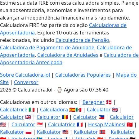
Estime sua data FIRE com esta calculadora simples. Planeje
sua aposentadoria, economias e investimentos para
alcançar a independência financeira mais rapidamente.
Calculadora FIRE faz parte da coleção
Calculadoras de
Aposentadoria
. Explore 10 outras ferramentas
relacionadas, incluindo
Calculadora de Pensão
,
Calculadora de Pagamento de Anuidade
,
Calculadora de
Aposentadoria
,
Calculadora de Anuidades
e
Calculadora de
Aposentadoria Antecipada
.
Sobre Calculadora.lol
|
Calculadoras Populares
|
Mapa do
Site
|
Conversor
2026 © Calculadora.lol - ⌚
Agora são 07:36:40
Calculadoras em outros idiomas: |
Beregner
🇩🇰 |
Calcolatrice
🇮🇹 |
Calculadora
🇪🇸🇲🇽 |
Calculator
🇬🇧 |
Calculator
🇬🇧 |
Calculator
🇷🇴 |
Calculator
🇵🇭 |
Calculator
🇺🇸 |
Calculator
🇸🇬 |
Calculatrice
🇫🇷 |
Hesap Makinesi
🇹🇷 |
Kalkulator
🇵🇱 |
Kalkulator
🇲🇾 |
Kalkulator
🇳🇴 |
Kalkulator