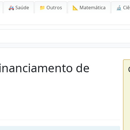
🚑 Saúde
📁 Outros
📐 Matemática
🔬 Ciê
Financiamento de