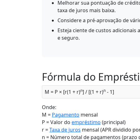
Melhorar sua pontuação de crédito
taxa de juros mais baixa.
Considere a pré-aprovação de vári
Esteja ciente de custos adicionais
e seguro.
Fórmula do Emprést
n
n
M = P × [r(1 + r)
] / [(1 + r)
- 1]
Onde:
M =
Pagamento
mensal
P = Valor do
empréstimo
(principal)
r =
Taxa de juros
mensal (APR dividido por
n = Número total de pagamentos (prazo