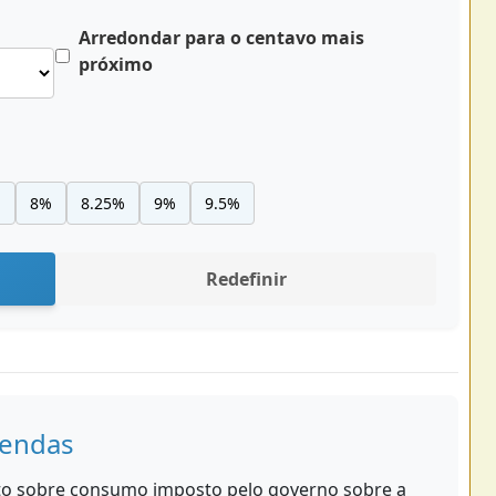
Arredondar para o centavo mais
próximo
%
8%
8.25%
9%
9.5%
Redefinir
Vendas
o sobre consumo imposto pelo governo sobre a