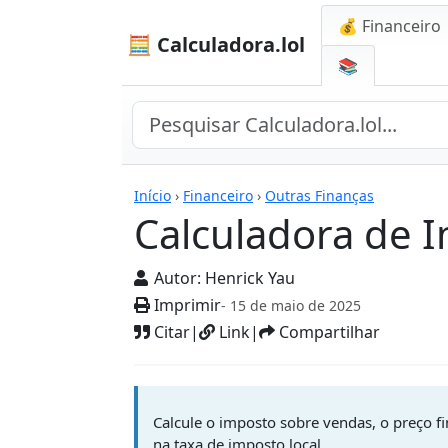
💰 Financeiro
🧮 Calculadora.lol
📚
Calculadoras
Início
›
Financeiro
›
Outras Finanças
Calculadora de 
Autor:
Henrick Yau
Imprimir
- 15 de maio de 2025
Citar
|
Link
|
Compartilhar
Calcule o imposto sobre vendas, o preço f
na taxa de imposto local.