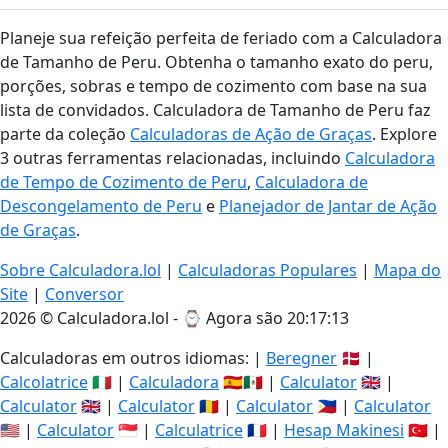
Planeje sua refeição perfeita de feriado com a Calculadora
de Tamanho de Peru. Obtenha o tamanho exato do peru,
porções, sobras e tempo de cozimento com base na sua
lista de convidados. Calculadora de Tamanho de Peru faz
parte da coleção
Calculadoras de Ação de Graças
. Explore
3 outras ferramentas relacionadas, incluindo
Calculadora
de Tempo de Cozimento de Peru
,
Calculadora de
Descongelamento de Peru
e
Planejador de Jantar de Ação
de Graças
.
Sobre Calculadora.lol
|
Calculadoras Populares
|
Mapa do
Site
|
Conversor
2026 © Calculadora.lol - ⌚
Agora são 20:17:14
Calculadoras em outros idiomas: |
Beregner
🇩🇰 |
Calcolatrice
🇮🇹 |
Calculadora
🇪🇸🇲🇽 |
Calculator
🇬🇧 |
Calculator
🇬🇧 |
Calculator
🇷🇴 |
Calculator
🇵🇭 |
Calculator
🇺🇸 |
Calculator
🇸🇬 |
Calculatrice
🇫🇷 |
Hesap Makinesi
🇹🇷 |