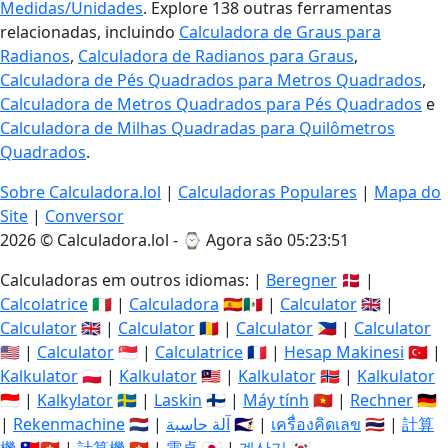
Medidas/Unidades
. Explore 138 outras ferramentas
relacionadas, incluindo
Calculadora de Graus para
Radianos
,
Calculadora de Radianos para Graus
,
Calculadora de Pés Quadrados para Metros Quadrados
,
Calculadora de Metros Quadrados para Pés Quadrados
e
Calculadora de Milhas Quadradas para Quilômetros
Quadrados
.
Sobre Calculadora.lol
|
Calculadoras Populares
|
Mapa do
Site
|
Conversor
2026 © Calculadora.lol - ⌚
Agora são 05:23:52
Calculadoras em outros idiomas: |
Beregner
🇩🇰 |
Calcolatrice
🇮🇹 |
Calculadora
🇪🇸🇲🇽 |
Calculator
🇬🇧 |
Calculator
🇬🇧 |
Calculator
🇷🇴 |
Calculator
🇵🇭 |
Calculator
🇺🇸 |
Calculator
🇸🇬 |
Calculatrice
🇫🇷 |
Hesap Makinesi
🇹🇷 |
Kalkulator
🇵🇱 |
Kalkulator
🇲🇾 |
Kalkulator
🇳🇴 |
Kalkulator
🇮🇩 |
Kalkylator
🇸🇪 |
Laskin
🇫🇮 |
Máy tính
🇻🇳 |
Rechner
🇩🇪
|
Rekenmachine
🇳🇱 |
آلة حاسبة
🇸🇦 |
เครื่องคิดเลข
🇹🇭 |
計算