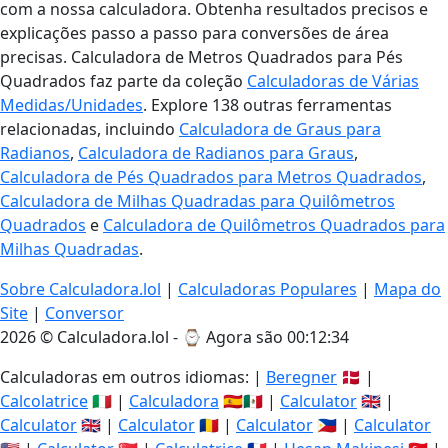
com a nossa calculadora. Obtenha resultados precisos e
explicações passo a passo para conversões de área
precisas. Calculadora de Metros Quadrados para Pés
Quadrados faz parte da coleção
Calculadoras de Várias
Medidas/Unidades
. Explore 138 outras ferramentas
relacionadas, incluindo
Calculadora de Graus para
Radianos
,
Calculadora de Radianos para Graus
,
Calculadora de Pés Quadrados para Metros Quadrados
,
Calculadora de Milhas Quadradas para Quilômetros
Quadrados
e
Calculadora de Quilômetros Quadrados para
Milhas Quadradas
.
Sobre Calculadora.lol
|
Calculadoras Populares
|
Mapa do
Site
|
Conversor
2026 © Calculadora.lol - ⌚
Agora são 00:12:35
Calculadoras em outros idiomas: |
Beregner
🇩🇰 |
Calcolatrice
🇮🇹 |
Calculadora
🇪🇸🇲🇽 |
Calculator
🇬🇧 |
Calculator
🇬🇧 |
Calculator
🇷🇴 |
Calculator
🇵🇭 |
Calculator