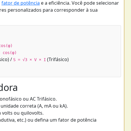
o
fator de potência
e a eficiência. Você pode selecionar
ores personalizados para corresponder à sua
cos(φ)
× cos(φ)
ico) /
(Trifásico)
S = √3 × V × I
dora
Monofásico ou AC Trifásico.
a unidade correta (A, mA ou kA).
 volts ou quilovolts.
ndutiva, etc.) ou defina um fator de potência