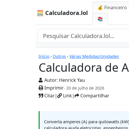
💰 Financeiro
🧮 Calculadora.lol
📚
Calculadoras
Início
›
Outros
›
Várias Medidas/Unidades
Calculadora de 
Autor:
Henrick Yau
Imprimir
- 20 de julho de 2026
Citar
|
Link
|
Compartilhar
Converta amperes (A) para quilowatts (kW) 
calculadora ajuda eletricistas, engenheiro