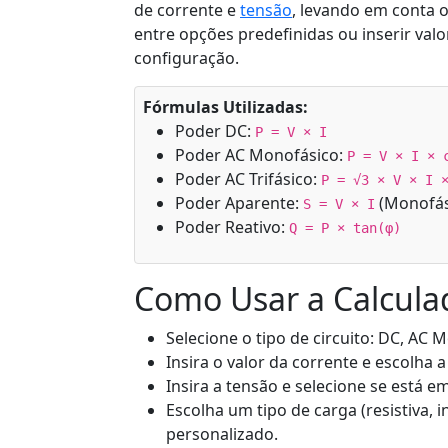
de corrente e
tensão
, levando em conta 
entre opções predefinidas ou inserir val
configuração.
Fórmulas Utilizadas:
Poder DC:
P = V × I
Poder AC Monofásico:
P = V × I × 
Poder AC Trifásico:
P = √3 × V × I 
Poder Aparente:
(Monofás
S = V × I
Poder Reativo:
Q = P × tan(φ)
Como Usar a Calcula
Selecione o tipo de circuito: DC, AC 
Insira o valor da corrente e escolha 
Insira a tensão e selecione se está em
Escolha um tipo de carga (resistiva, i
personalizado.