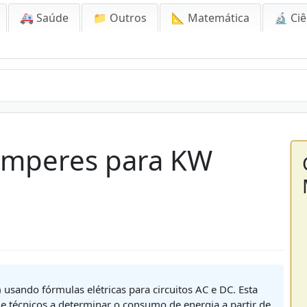
🚑 Saúde
📁 Outros
📐 Matemática
🔬 Ciê
Amperes para KW
usando fórmulas elétricas para circuitos AC e DC. Esta
s e técnicos a determinar o consumo de energia a partir de