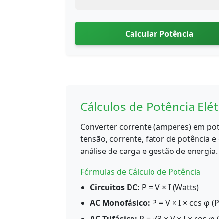
Calcular Potência
Cálculos de Potência Elét
Converter corrente (amperes) em potê
tensão, corrente, fator de potência e 
análise de carga e gestão de energia.
Fórmulas de Cálculo de Potência
Circuitos DC:
P = V × I (Watts)
AC Monofásico:
P = V × I × cos φ (
AC Trifásico:
P = √3 × V × I × cos φ 