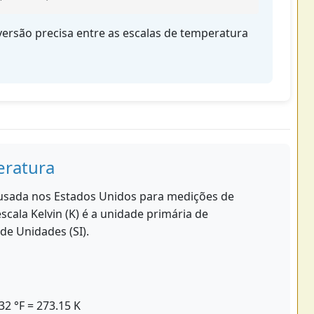
rsão precisa entre as escalas de temperatura
eratura
 usada nos Estados Unidos para medições de
scala Kelvin (K) é a unidade primária de
de Unidades (SI).
32 °F = 273.15 K