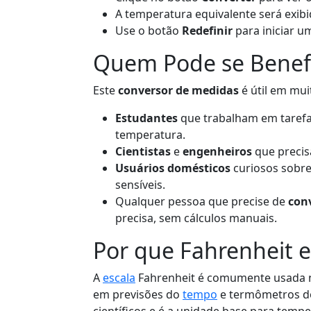
A temperatura equivalente será exib
Use o botão
Redefinir
para iniciar u
Quem Pode se Benefi
Este
conversor de medidas
é útil em mui
Estudantes
que trabalham em taref
temperatura.
Cientistas
e
engenheiros
que precisa
Usuários domésticos
curiosos sobre
sensíveis.
Qualquer pessoa que precise de
con
precisa, sem cálculos manuais.
Por que Fahrenheit e
A
escala
Fahrenheit é comumente usada na
em previsões do
tempo
e termômetros do