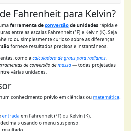
de Fahrenheit para Kelvin?
é uma
ferramenta de
conversão
de unidades
rápida e
ras entre as escalas Fahrenheit (°F) e Kelvin (K). Seja
heiro ou simplesmente curioso sobre as diferenças
rsão
fornece resultados precisos e instantâneos.
mentas, como a
calculadora de graus para radianos
,
erramentas de conversão de
massa
— todas projetadas
ntre várias unidades.
sor
enhum conhecimento prévio em ciências ou
matemática
.
e
entrada
em Fahrenheit (°F) ou Kelvin (K).
 decimais usando o menu suspenso.
 resultado.