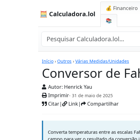
💰 Financeiro
🧮 Calculadora.lol
📚
Calculadoras
Início
›
Outros
›
Várias Medidas/Unidades
Conversor de Fah
Autor:
Henrick Yau
Imprimir
- 31 de maio de 2025
Citar
|
Link
|
Compartilhar
Converta temperaturas entre as escalas Fah
campo para ver o resultado da conversão 