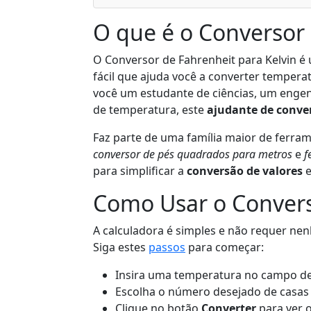
O que é o Conversor 
O Conversor de Fahrenheit para Kelvin 
fácil que ajuda você a converter temperatu
você um estudante de ciências, um engen
de temperatura, este
ajudante de conve
Faz parte de uma família maior de ferra
conversor de pés quadrados para metros
e
f
para simplificar a
conversão de valores
e
Como Usar o Conver
A calculadora é simples e não requer n
Siga estes
passos
para começar:
Insira uma temperatura no campo d
Escolha o número desejado de casas
Clique no botão
Converter
para ver o