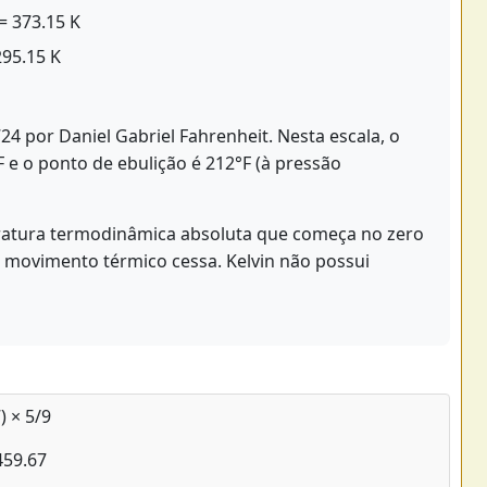
= 373.15 K
295.15 K
24 por Daniel Gabriel Fahrenheit. Nesta escala, o
e o ponto de ebulição é 212°F (à pressão
eratura termodinâmica absoluta que começa no zero
 movimento térmico cessa. Kelvin não possui
) × 5/9
 459.67