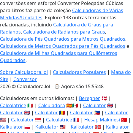
conversões sem esforço! Converter Polegadas Cúbicas
para Litros faz parte da coleção
Calculadoras de Várias
Medidas/Unidades
. Explore 138 outras ferramentas
relacionadas, incluindo
Calculadora de Graus para
Radianos
,
Calculadora de Radianos para Graus
,
Calculadora de Pés Quadrados para Metros Quadrados
,
Calculadora de Metros Quadrados para Pés Quadrados
e
Calculadora de Milhas Quadradas para Quilômetros
Quadrados
.
Sobre Calculadora.lol
|
Calculadoras Populares
|
Mapa do
Site
|
Conversor
2026 © Calculadora.lol - ⌚
Agora são 15:55:49
Calculadoras em outros idiomas: |
Beregner
🇩🇰 |
Calcolatrice
🇮🇹 |
Calculadora
🇪🇸🇲🇽 |
Calculator
🇬🇧 |
Calculator
🇬🇧 |
Calculator
🇷🇴 |
Calculator
🇵🇭 |
Calculator
🇺🇸 |
Calculator
🇸🇬 |
Calculatrice
🇫🇷 |
Hesap Makinesi
🇹🇷 |
Kalkulator
🇵🇱 |
Kalkulator
🇲🇾 |
Kalkulator
🇳🇴 |
Kalkulator