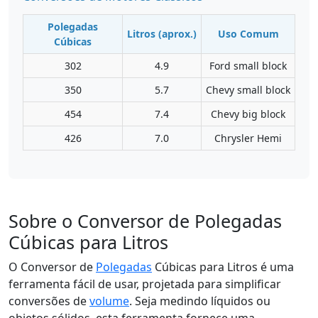
Polegadas
Litros (aprox.)
Uso Comum
Cúbicas
302
4.9
Ford small block
350
5.7
Chevy small block
454
7.4
Chevy big block
426
7.0
Chrysler Hemi
Sobre o Conversor de Polegadas
Cúbicas para Litros
O Conversor de
Polegadas
Cúbicas para Litros é uma
ferramenta fácil de usar, projetada para simplificar
conversões de
volume
. Seja medindo líquidos ou