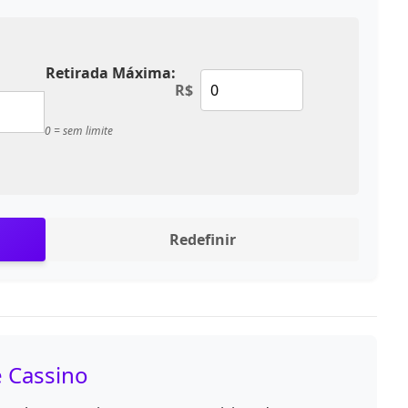
Retirada Máxima:
R$
0 = sem limite
Redefinir
 Cassino