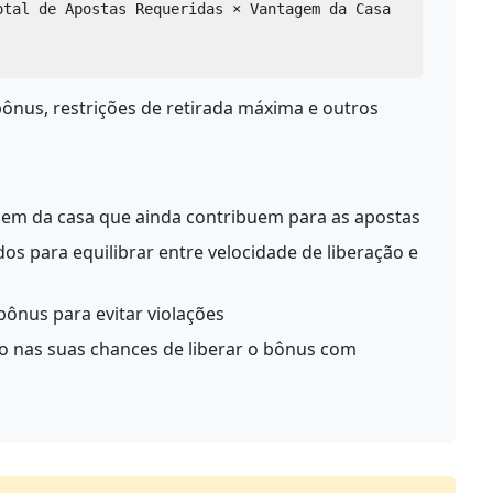
otal de Apostas Requeridas × Vantagem da Casa
bônus, restrições de retirada máxima e outros
em da casa que ainda contribuem para as apostas
s para equilibrar entre velocidade de liberação e
bônus para evitar violações
to nas suas chances de liberar o bônus com