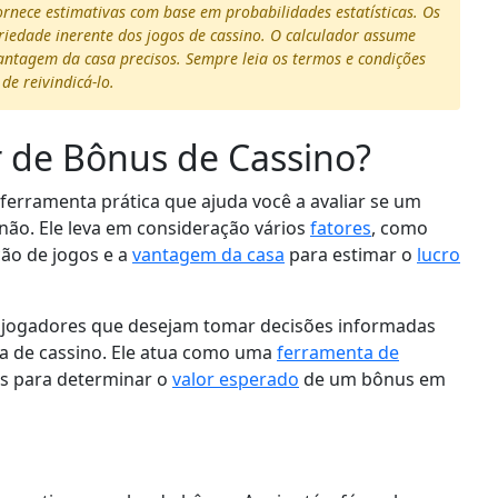
ornece estimativas com base em probabilidades estatísticas. Os
riedade inerente dos jogos de cassino. O calculador assume
antagem da casa precisos. Sempre leia os termos e condições
de reivindicá-lo.
r de Bônus de Cassino?
ferramenta prática que ajuda você a avaliar se um
não. Ele leva em consideração vários
fatores
, como
ção de jogos e a
vantagem da casa
para estimar o
lucro
ra jogadores que desejam tomar decisões informadas
a de cassino. Ele atua como uma
ferramenta de
s para determinar o
valor esperado
de um bônus em