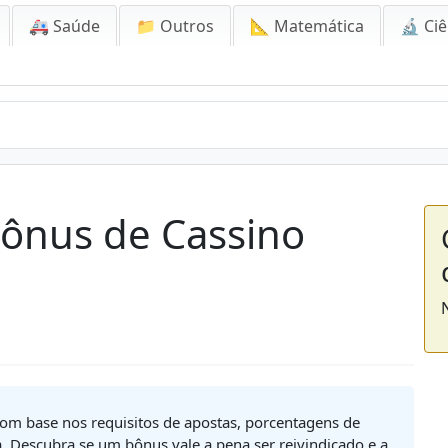
🚑 Saúde
📁 Outros
📐 Matemática
🔬 Ciê
Bônus de Cassino
 com base nos requisitos de apostas, porcentagens de
. Descubra se um bônus vale a pena ser reivindicado e a