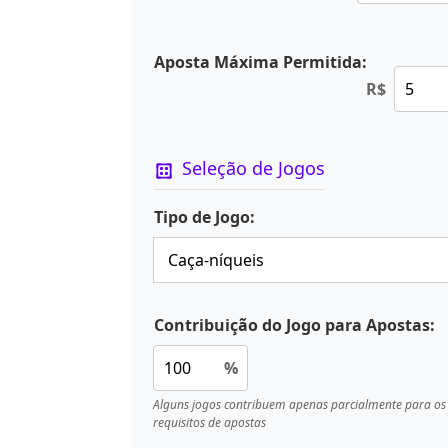
Aposta Máxima Permitida:
R$
Seleção de Jogos
Tipo de Jogo:
Contribuição do Jogo para Apostas:
%
Alguns jogos contribuem apenas parcialmente para os
requisitos de apostas