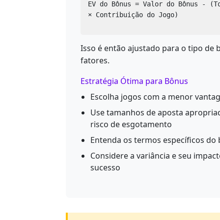
EV do Bônus = Valor do Bônus - (T
× Contribuição do Jogo)
Isso é então ajustado para o tipo de 
fatores.
Estratégia Ótima para Bônus
Escolha jogos com a menor vantag
Use tamanhos de aposta apropriado
risco de esgotamento
Entenda os termos específicos do 
Considere a variância e seu impac
sucesso