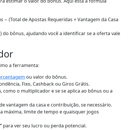
a estimar o valor do bônus. Aqui está a fórmula
s − (Total de Apostas Requeridas × Vantagem da Casa
) do bônus, ajudando você a identificar se a oferta vale
dor
ximo a ferramenta:
orcentagem
ou valor do bônus.
ndência, Fixo, Cashback ou Giros Grátis.
s
, como o multiplicador e se se aplica ao bônus ou a
 de vantagem da casa e contribuição, se necessário.
a máxima, limite de tempo e quaisquer jogos
”
para ver seu lucro ou perda potencial.