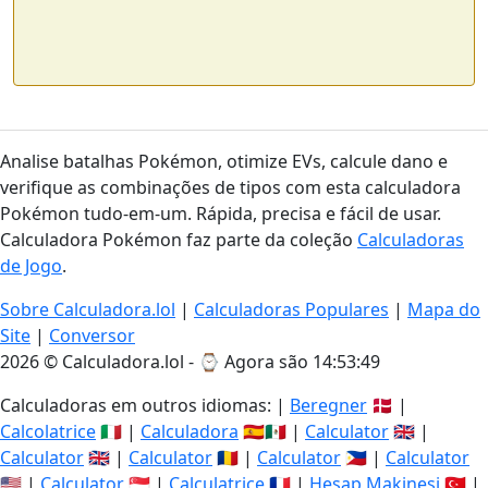
Analise batalhas Pokémon, otimize EVs, calcule dano e
verifique as combinações de tipos com esta calculadora
Pokémon tudo-em-um. Rápida, precisa e fácil de usar.
Calculadora Pokémon faz parte da coleção
Calculadoras
de Jogo
.
Sobre Calculadora.lol
|
Calculadoras Populares
|
Mapa do
Site
|
Conversor
2026 © Calculadora.lol - ⌚
Agora são 14:53:49
Calculadoras em outros idiomas: |
Beregner
🇩🇰 |
Calcolatrice
🇮🇹 |
Calculadora
🇪🇸🇲🇽 |
Calculator
🇬🇧 |
Calculator
🇬🇧 |
Calculator
🇷🇴 |
Calculator
🇵🇭 |
Calculator
🇺🇸 |
Calculator
🇸🇬 |
Calculatrice
🇫🇷 |
Hesap Makinesi
🇹🇷 |