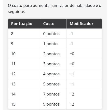
O custo para aumentar um valor de habilidade é o
seguinte:
Pontuação
Custo
Modificador
8
0 pontos
-1
9
1 ponto
-1
10
2 pontos
+0
11
3 pontos
+0
12
4 pontos
+1
13
5 pontos
+1
14
7 pontos
+2
15
9 pontos
+2