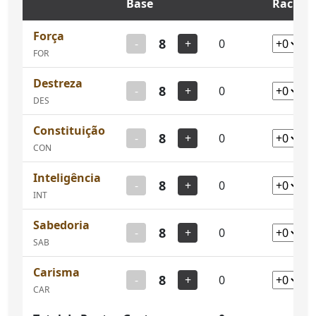
Base
Racial
Força
8
-
+
0
FOR
Destreza
8
-
+
0
DES
Constituição
8
-
+
0
CON
Inteligência
8
-
+
0
INT
Sabedoria
8
-
+
0
SAB
Carisma
8
-
+
0
CAR