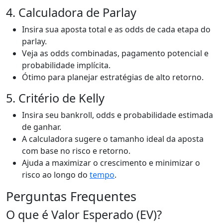
4. Calculadora de Parlay
Insira sua aposta total e as odds de cada etapa do
parlay.
Veja as odds combinadas, pagamento potencial e
probabilidade implícita.
Ótimo para planejar estratégias de alto retorno.
5. Critério de Kelly
Insira seu bankroll, odds e probabilidade estimada
de ganhar.
A calculadora sugere o tamanho ideal da aposta
com base no risco e retorno.
Ajuda a maximizar o crescimento e minimizar o
risco ao longo do
tempo
.
Perguntas Frequentes
O que é Valor Esperado (EV)?