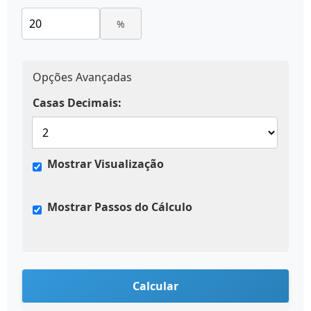
%
Opções Avançadas
Casas Decimais:
Mostrar Visualização
Mostrar Passos do Cálculo
Calcular