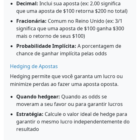
Decimal:
Inclui sua aposta (ex: 2.00 significa
que uma aposta de $100 retorna $200 no total)
Fracionária:
Comum no Reino Unido (ex: 3/1
significa que uma aposta de $100 ganha $300
mais o retorno de seus $100)
Probabilidade Implícita:
A porcentagem de
chance de ganhar implícita pelas odds
Hedging de Apostas
Hedging permite que você garanta um lucro ou
minimize perdas ao fazer uma aposta oposta.
Quando hedgear:
Quando as odds se
moveram a seu favor ou para garantir lucros
Estratégia:
Calcule o valor ideal de hedge para
garantir o mesmo lucro independentemente do
resultado