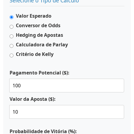
Selecione o Tipo de Cálculo
Valor Esperado
Conversor de Odds
Hedging de Apostas
Calculadora de Parlay
Critério de Kelly
Pagamento Potencial ($):
Valor da Aposta ($):
Probabilidade de Vitória (%):