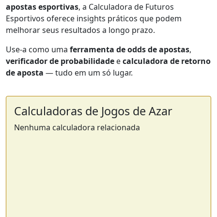
apostas esportivas
, a Calculadora de Futuros
Esportivos oferece insights práticos que podem
melhorar seus resultados a longo prazo.
Use-a como uma
ferramenta de odds de apostas
,
verificador de probabilidade
e
calculadora de retorno
de aposta
— tudo em um só lugar.
Calculadoras de Jogos de Azar
Nenhuma calculadora relacionada