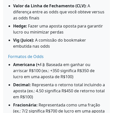
Valor da Linha de Fechamento (CLV):
A
diferença entre as odds que você obteve versus
as odds finais
Hedge:
Fazer uma aposta oposta para garantir
lucro ou minimizar perdas
Vig (Juice):
A comissão do bookmaker
embutida nas odds
Formatos de Odds
Americana (+/-):
Baseada em ganhar ou
arriscar R$100 (ex.: +350 significa R$350 de
lucro em uma aposta de R$100)
Decimal:
Representa o retorno total incluindo a
aposta (ex.: 4.50 significa R$450 de retorno total
em R$100)
Fracionária:
Representada como uma fração
(ex.: 7/2 significa R$700 de lucro em uma aposta