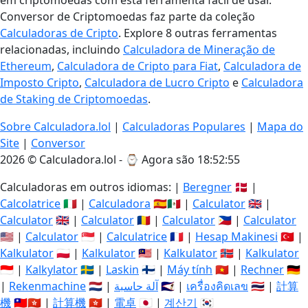
em criptomoedas com esta ferramenta fácil de usar.
Conversor de Criptomoedas faz parte da coleção
Calculadoras de Cripto
. Explore 8 outras ferramentas
relacionadas, incluindo
Calculadora de Mineração de
Ethereum
,
Calculadora de Cripto para Fiat
,
Calculadora de
Imposto Cripto
,
Calculadora de Lucro Cripto
e
Calculadora
de Staking de Criptomoedas
.
Sobre Calculadora.lol
|
Calculadoras Populares
|
Mapa do
Site
|
Conversor
2026 © Calculadora.lol - ⌚
Agora são 18:52:56
Calculadoras em outros idiomas: |
Beregner
🇩🇰 |
Calcolatrice
🇮🇹 |
Calculadora
🇪🇸🇲🇽 |
Calculator
🇬🇧 |
Calculator
🇬🇧 |
Calculator
🇷🇴 |
Calculator
🇵🇭 |
Calculator
🇺🇸 |
Calculator
🇸🇬 |
Calculatrice
🇫🇷 |
Hesap Makinesi
🇹🇷 |
Kalkulator
🇵🇱 |
Kalkulator
🇲🇾 |
Kalkulator
🇳🇴 |
Kalkulator
🇮🇩 |
Kalkylator
🇸🇪 |
Laskin
🇫🇮 |
Máy tính
🇻🇳 |
Rechner
🇩🇪
|
Rekenmachine
🇳🇱 |
آلة حاسبة
🇸🇦 |
เครื่องคิดเลข
🇹🇭 |
計算
機
🇹🇼🇭🇰 |
計算機
🇭🇰 |
電卓
🇯🇵 |
계산기
🇰🇷