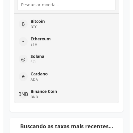
$
USD
Euro
€
EUR
Bitcoin
₿
BTC
Iene Japonês
¥
JPY
Ethereum
Ξ
ETH
Libra Esterlina
£
GBP
Solana
◎
SOL
Dólar Canadense
CA$
CAD
Cardano
₳
ADA
Dólar Australiano
A$
AUD
Binance Coin
BNB
BNB
Franco Suíço
Fr
CHF
XRP
XRP
XRP
Yuan Chinês
¥
Buscando as taxas mais recentes...
CNY
Dogecoin
Ð
DOGE