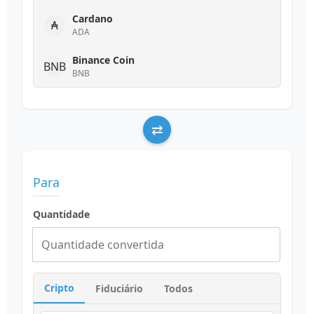
Cardano
₳
ADA
Binance Coin
BNB
BNB
XRP
XRP
XRP
⇄
Dogecoin
Ð
DOGE
Para
Polkadot
●
DOT
Quantidade
Avalanche
AVAX
AVAX
Litecoin
Ł
LTC
Cripto
Fiduciário
Todos
Dólar Americano