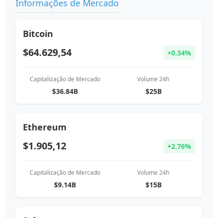
Dólar Canadense
Informações de Mercado
CA$
CAD
Dólar Australiano
Bitcoin
A$
AUD
$64.629,54
+0.34%
Franco Suíço
Fr
CHF
Capitalização de Mercado
Volume 24h
Yuan Chinês
¥
$36.84B
$25B
CNY
Rúpia Indiana
₹
INR
Ethereum
$1.905,12
Real Brasileiro
+2.76%
R$
BRL
Capitalização de Mercado
Volume 24h
$9.14B
$15B