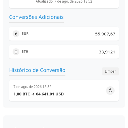
Atualizado: 7 de ago. de 2026 18:52
Rúpia Indiana
₹
INR
Polkadot
●
Conversões Adicionais
DOT
Real Brasileiro
R$
BRL
Avalanche
AVAX
AVAX
55.907,67
€
EUR
Litecoin
Ł
LTC
33,9121
Ξ
ETH
Dólar Americano
$
USD
Histórico de Conversão
Limpar
Euro
€
EUR
7 de ago. de 2026 18:52
↻
1,00 BTC → 64.641,01 USD
Iene Japonês
¥
JPY
Libra Esterlina
£
GBP