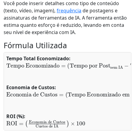
Você pode inserir detalhes como tipo de conteúdo
(texto, vídeo, imagem),
frequência
de postagens e
assinaturas de ferramentas de IA. A ferramenta então
estima quanto esforço é reduzido, levando em conta
seu nível de experiência com IA.
Fórmula Utilizada
Tempo Total Economizado:
Tempo Economizado
(
Tempo por Post
sem IA
Tempo por Post
com IA
Total de Posts
−
)
×
=
Economia de Custos:
Economia de Custos
(
Tempo Economizado em Horas
Taxa por Hora
−
Custos de IA
×
=
)
ROI (%):
ROI
Economia de Custos
=
(
Custos de IA
)
×
100