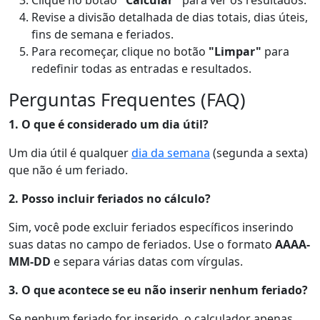
Clique no botão
"Calcular"
para ver os resultados.
Revise a divisão detalhada de dias totais, dias úteis,
fins de semana e feriados.
Para recomeçar, clique no botão
"Limpar"
para
redefinir todas as entradas e resultados.
Perguntas Frequentes (FAQ)
1. O que é considerado um dia útil?
Um dia útil é qualquer
dia da semana
(segunda a sexta)
que não é um feriado.
2. Posso incluir feriados no cálculo?
Sim, você pode excluir feriados específicos inserindo
suas datas no campo de feriados. Use o formato
AAAA-
MM-DD
e separa várias datas com vírgulas.
3. O que acontece se eu não inserir nenhum feriado?
Se nenhum feriado for inserido, o calculador apenas