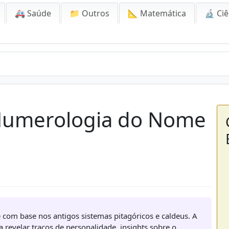
🚑 Saúde
📁 Outros
📐 Matemática
🔬 Ciê
 Numerologia do Nome
com base nos antigos sistemas pitagóricos e caldeus. A
 revelar traços de personalidade, insights sobre o