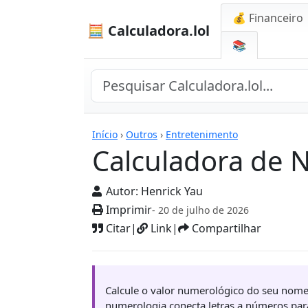
💰 Financeiro
🧮 Calculadora.lol
📚
Calculadoras
Início
›
Outros
›
Entretenimento
Calculadora de
Autor:
Henrick Yau
Imprimir
- 20 de julho de 2026
Citar
|
Link
|
Compartilhar
Calcule o valor numerológico do seu nome 
numerologia conecta letras a números para