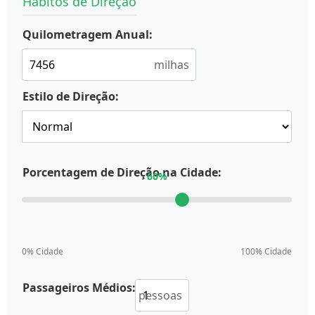
Hábitos de Direção
Quilometragem Anual:
milhas
Estilo de Direção:
Porcentagem de Direção na Cidade:
60
%
0% Cidade
100% Cidade
Passageiros Médios:
pessoas